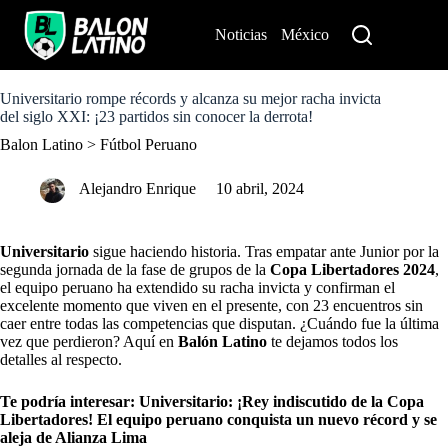
S
k
Noticias
México
Perú
i
p
t
o
Universitario rompe récords y alcanza su mejor racha invicta
c
del siglo XXI: ¡23 partidos sin conocer la derrota!
o
Balon Latino
>
Fútbol Peruano
n
t
e
Alejandro Enrique
10 abril, 2024
n
t
Universitario
sigue haciendo historia. Tras empatar ante Junior por la
segunda jornada de la fase de grupos de la
Copa Libertadores 2024
,
el equipo peruano ha extendido su racha invicta y confirman el
excelente momento que viven en el presente, con 23 encuentros sin
caer entre todas las competencias que disputan. ¿Cuándo fue la última
vez que perdieron? Aquí en
Balón Latino
te dejamos todos los
detalles al respecto.
Te podría interesar:
Universitario: ¡Rey indiscutido de la Copa
Libertadores! El equipo peruano conquista un nuevo récord y se
aleja de Alianza Lima