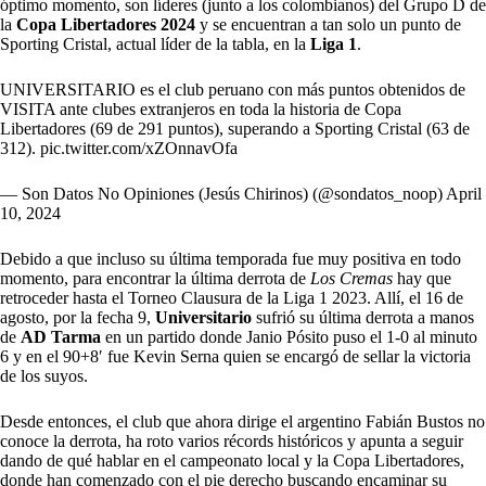
óptimo momento, son líderes (junto a los colombianos) del Grupo D de
la
Copa Libertadores 2024
y se encuentran a tan solo un punto de
Sporting Cristal, actual líder de la tabla, en la
Liga 1
.
UNIVERSITARIO es el club peruano con más puntos obtenidos de
VISITA ante clubes extranjeros en toda la historia de Copa
Libertadores (69 de 291 puntos), superando a Sporting Cristal (63 de
312).
pic.twitter.com/xZOnnavOfa
— Son Datos No Opiniones (Jesús Chirinos) (@sondatos_noop)
April
10, 2024
Debido a que incluso su última temporada fue muy positiva en todo
momento, para encontrar la última derrota de
Los Cremas
hay que
retroceder hasta el Torneo Clausura de la Liga 1 2023. Allí, el 16 de
agosto, por la fecha 9,
Universitario
sufrió su última derrota a manos
de
AD Tarma
en un partido donde Janio Pósito puso el 1-0 al minuto
6 y en el 90+8′ fue Kevin Serna quien se encargó de sellar la victoria
de los suyos.
Desde entonces, el club que ahora dirige el argentino Fabián Bustos no
conoce la derrota, ha roto varios récords históricos y apunta a seguir
dando de qué hablar en el campeonato local y la Copa Libertadores,
donde han comenzado con el pie derecho buscando encaminar su