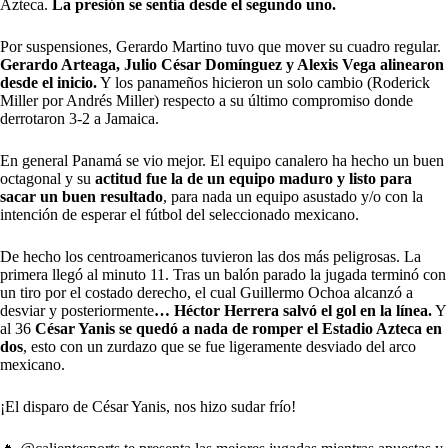
Azteca.
La presión se sentía desde el segundo uno.
Por suspensiones, Gerardo Martino tuvo que mover su cuadro regular.
Gerardo Arteaga, Julio César Domínguez y Alexis Vega alinearon
desde el inicio.
Y los panameños hicieron un solo cambio (Roderick
Miller por Andrés Miller) respecto a su último compromiso donde
derrotaron 3-2 a Jamaica.
En general Panamá se vio mejor. El equipo canalero ha hecho un buen
octagonal y su
actitud fue la de un equipo maduro y listo para
sacar un buen resultado
, para nada un equipo asustado y/o con la
intención de esperar el fútbol del seleccionado mexicano.
De hecho los centroamericanos tuvieron las dos más peligrosas. La
primera llegó al minuto 11. Tras un balón parado la jugada terminó con
un tiro por el costado derecho, el cual Guillermo Ochoa alcanzó a
desviar y posteriormente
… Héctor Herrera salvó el gol en la línea.
Y
al 36
César Yanis se quedó a nada de romper el Estadio Azteca
en
dos
, esto con un zurdazo que se fue ligeramente desviado del arco
mexicano.
¡El disparo de César Yanis, nos hizo sudar frío!