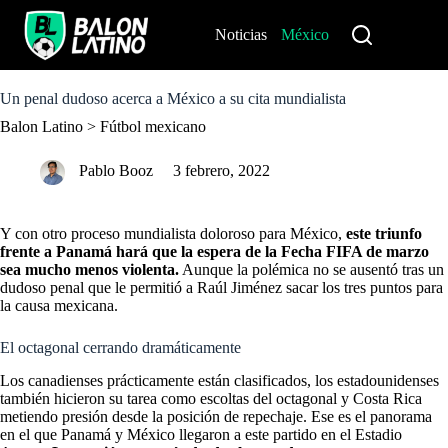
S
k
Noticias
México
Perú
i
p
t
o
Un penal dudoso acerca a México a su cita mundialista
c
Balon Latino
>
Fútbol mexicano
o
n
t
Pablo Booz
3 febrero, 2022
e
n
t
Y con
otro proceso mundialista doloroso para México,
este triunfo
frente a Panamá hará que la espera de la Fecha FIFA de marzo
sea mucho menos violenta.
Aunque la polémica no se ausentó tras un
dudoso penal que le permitió a Raúl Jiménez sacar los tres puntos para
la causa mexicana.
El octagonal cerrando dramáticamente
Los canadienses prácticamente están clasificados, los estadounidenses
también hicieron su tarea como escoltas del octagonal y Costa Rica
metiendo presión desde la posición de repechaje. Ese es el panorama
en el que Panamá y México llegaron a este partido en el Estadio