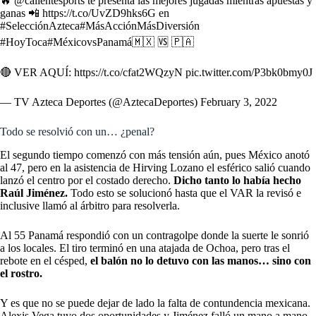
🔥
@calientesports
te presenta las mejores jugadas mientras apuestas y
ganas 📲
https://t.co/UvZD9hks6G
en
#SelecciónAzteca
#MásAcciónMásDiversión
#HoyToca
#MéxicovsPanamá
🇲🇽 🆚 🇵🇦
🔴 VER AQUÍ:
https://t.co/cfat2WQzyN
pic.twitter.com/P3bk0bmy0J
— TV Azteca Deportes (@AztecaDeportes)
February 3, 2022
Todo se resolvió con un… ¿penal?
El segundo tiempo comenzó con más tensión aún, pues México anotó
al 47, pero en la asistencia de Hirving Lozano el esférico salió cuando
lanzó el centro por el costado derecho.
Dicho tanto lo había hecho
Raúl Jiménez.
Todo esto se solucionó hasta que el VAR la revisó e
inclusive llamó al árbitro para resolverla.
Al 55 Panamá respondió con un contragolpe donde la suerte le sonrió
a los locales. El tiro terminó en una atajada de Ochoa, pero tras el
rebote en el césped,
el balón no lo detuvo con las manos… sino con
el rostro.
Y es que no se puede dejar de lado la falta de contundencia mexicana.
Alexis Vega tuvo dos oportunidades y Jiménez falló un mano a mano