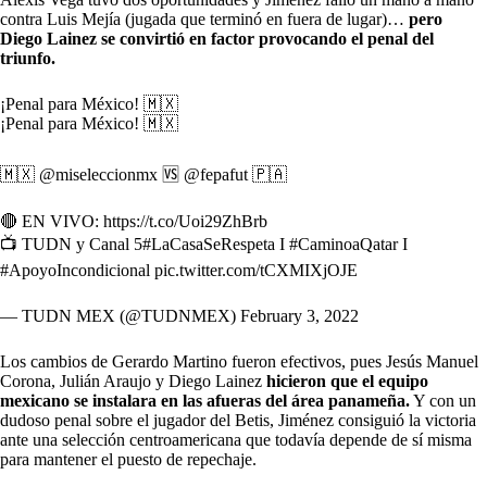
contra Luis Mejía (jugada que terminó en fuera de lugar)…
pero
Diego Lainez se convirtió en factor provocando el penal del
triunfo.
¡Penal para México! 🇲🇽
¡Penal para México! 🇲🇽
🇲🇽
@miseleccionmx
🆚
@fepafut
🇵🇦
🔴 EN VIVO:
https://t.co/Uoi29ZhBrb
📺 TUDN y Canal 5
#LaCasaSeRespeta
I
#CaminoaQatar
I
#ApoyoIncondicional
pic.twitter.com/tCXMIXjOJE
— TUDN MEX (@TUDNMEX)
February 3, 2022
Los cambios de Gerardo Martino fueron efectivos, pues Jesús Manuel
Corona, Julián Araujo y Diego Lainez
hicieron que el equipo
mexicano se instalara en las afueras del área panameña.
Y con un
dudoso penal sobre el jugador del Betis, Jiménez consiguió la victoria
ante una selección centroamericana que todavía depende de sí misma
para mantener el puesto de repechaje.