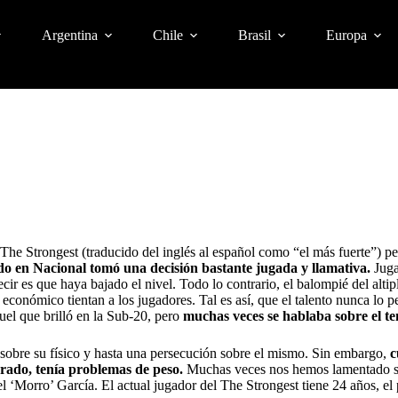
Argentina
Chile
Brasil
Europa
he Strongest (traducido del inglés al español como “el más fuerte”) pe
ido en Nacional tomó una decisión bastante jugada y llamativa.
Juga
ecir es que haya bajado el nivel. Todo lo contrario, el balompié del alti
económico tientan a los jugadores. Tal es así, que el talento nunca lo p
uel que brilló en la Sub-20, pero
muchas veces se hablaba sobre el te
sobre su físico y hasta una persecución sobre el mismo. Sin embargo,
c
erado, tenía problemas de peso.
Muchas veces nos hemos lamentado sob
el ‘Morro’ García. El actual jugador del The Strongest tiene 24 años, el