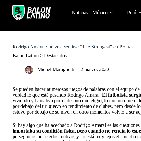
S
k
Noticias
México
Perú
i
p
t
o
c
o
Rodrigo Amaral vuelve a sentirse “The Strongest” en Bolivia
n
t
Balon Latino
>
Destacados
e
n
Michel Maragliotti
2 marzo, 2022
t
Se pueden hacer numerosos juegos de palabras con el equipo de T
verdad lo que está pasando Rodrigo Amaral.
El futbolista surg
viviendo y llamativa por el destino que eligió, lo que no quiere d
por debajo del uruguayo en rendimiento de clubes, pero desde lo 
estuvo por debajo de su nivel; en otros momentos volvió a ser aq
Si hay algo que ha acechado a Rodrigo Amaral es las cuestiones 
importaba su condición física, pero cuando no rendía lo esp
perseguidos por ciertos motivos y no está muy lejos el suicidio d