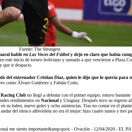
Fuente: The Strongest
aral habló en
Las Voces del Fútbol
y dejó en claro que había cum
en este inicio de torneo boliviano y sumado a que vencieron a
Plaza Co
ay que ir despacio.
ado del entrenador Cristian Díaz, quien le dijo que lo quería para s
ores como Álvaro Gutiérrez y Fabián Coito.
n
Racing Club
no llegó a debutar con el primer equipo, estuvo bastante
grandes rendimientos en
Nacional
y Uruguay. Después tuvo su regreso al ‘
 en su haber, nueve goles y ocho asistencias. Tras no contar en el plante
ndar del elenco albivioleta no era el mejor: hizo cuatro tantos y tres p