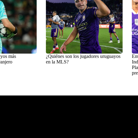
ayos más
¿Quiénes son los jugadores uruguayos
Ent
ranjero
en la MLS?
Ind
Pla
pre