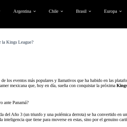
Argentina
Chile
Brasil
Europa
r la Kings League?
de los eventos más populares y llamativos que ha habido en las platafor
reamer mexicana que, hoy en día, sueña con conquistar la próxima
King
Oro ante Panamá?
da del Año 3 (un triunfo y una polémica derrota) se ha convertido en u
la inteligencia que tiene para moverse en estas, sino por el genuino cari