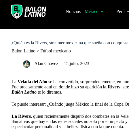
S
k
Noticias
México
Perú
i
p
t
o
c
o
¿Quién es la Rivers, streamer mexicana que sueña con conquista
n
t
Balon Latino
>
Fútbol mexicano
e
n
Alan Chávez
15 julio, 2023
t
La
Velada del Año
se ha convertido, sorprendentemente, en uno 
Fue precisamente aquí en donde hizo su aparición
la Rivers
, st
Balón Latino
te lo diremos.
Te puede interesar: ¿Cuándo juega México la final de la Copa 
La Rivers
, quien recientemente disputó dos combates en la Vela
llamativas que hay en las redes sociales no solo por el impacto y 
espectacular personalidad y la belleza física con la que cuenta.