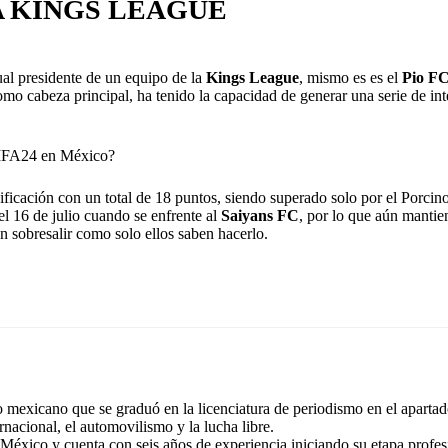
A KINGS LEAGUE
ual presidente de un equipo de la
Kings League
, mismo es es el
Pio F
omo cabeza principal, ha tenido la capacidad de generar una serie de int
 FIFA24 en México?
asificación con un total de 18 puntos, siendo superado solo por el Porc
el 16 de julio cuando se enfrente al
Saiyans FC
, por lo que aún mantie
 sobresalir como solo ellos saben hacerlo.
exicano que se graduó en la licenciatura de periodismo en el apartad
rnacional, el automovilismo y la lucha libre.
éxico y cuenta con seis años de experiencia iniciando su etapa profes