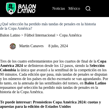
S
k
Noticias
México
Perú
i
p
t
o
¿Qué selección ha perdido más tandas de penales en la historia
c
de la Copa América?
o
Balon Latino
>
Fútbol Internacional
>
Copa América
n
t
e
Martin Canaves
8 julio, 2024
n
t
Tres de los cuatro enfrentamientos por los cuartos de final de la
Copa
América 2024
se definieron desde los 12 pasos, siendo la
Selección
Colombia
la única que avanzó a la semifinal de la competición en los
90 minutos. Cada edición que pasa, más tandas de penales se disputan
y los números de los países en dicho escenario se van agrandando. Por
lo tanto, en la antesala de las semifinales del torneo, en
Balón Latino
repasamos qué selección ha perdido más tandas de penales en la
historia de la Copa América.
Te puede interesar:
Pronósticos Copa América 2024: cuotas y
apuestas para la edición de Estados Unidos