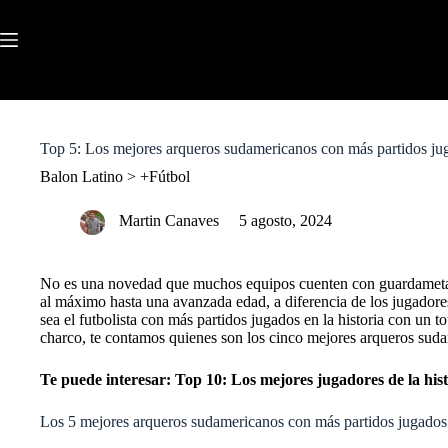
S
k
i
p
t
o
c
o
Top 5: Los mejores arqueros sudamericanos con más partidos ju
n
t
Balon Latino
>
+Fútbol
e
n
Martin Canaves
5 agosto, 2024
t
No es una novedad que muchos equipos cuenten con guardametas q
al máximo hasta una avanzada edad, a diferencia de los jugadore
sea el futbolista con más partidos jugados en la historia con un 
charco, te contamos quienes son los cinco
mejores arqueros
sudam
Te puede interesar:
Top 10: Los mejores jugadores de la hist
Los 5 mejores arqueros sudamericanos con más partidos jugados