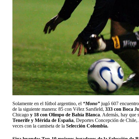
Solamente en el fútbol argentino, el
“Mono”
jugó 607 encuentros
de la siguiente manera: 85 con Vélez Sarsfield,
333 con Boca Ju
Chicago
y 18 con Olimpo de Bahía Blanca
. Además, hay que s
Tenerife y Mérida de España
, Deportes Concepción de Chile, 
veces con la camiseta de la
Selección Colombia.
Siga leyendo:
Top-10 mejores jugadores de la Selección de Bra