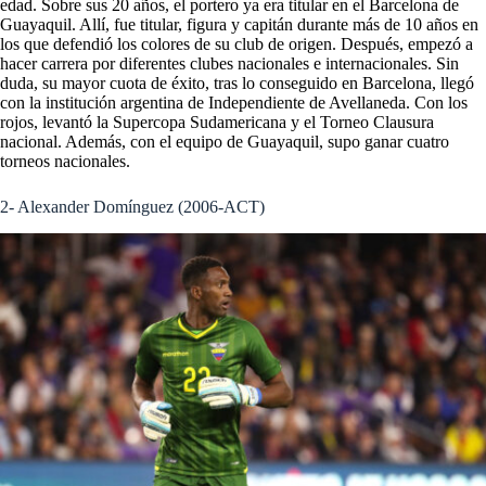
edad. Sobre sus 20 años, el portero ya era titular en el Barcelona de
Guayaquil. Allí, fue titular, figura y capitán durante más de 10 años en
los que defendió los colores de su club de origen. Después, empezó a
hacer carrera por diferentes clubes nacionales e internacionales. Sin
duda, su mayor cuota de éxito, tras lo conseguido en Barcelona, llegó
con la institución argentina de Independiente de Avellaneda. Con los
rojos, levantó la Supercopa Sudamericana y el Torneo Clausura
nacional. Además, con el equipo de Guayaquil, supo ganar cuatro
torneos nacionales.
2- Alexander Domínguez (2006-ACT)