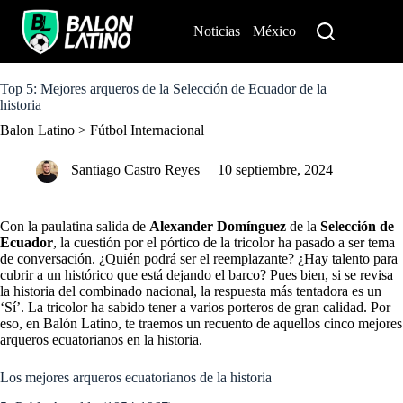
S
k
Noticias
México
Perú
i
p
t
o
Top 5: Mejores arqueros de la Selección de Ecuador de la
c
historia
o
Balon Latino
>
Fútbol Internacional
n
t
e
Santiago Castro Reyes
10 septiembre, 2024
n
t
Con la paulatina salida de
Alexander Domínguez
de la
Selección de
Ecuador
, la cuestión por el pórtico de la tricolor ha pasado a ser tema
de conversación. ¿Quién podrá ser el reemplazante? ¿Hay talento para
cubrir a un histórico que está dejando el barco? Pues bien, si se revisa
la historia del combinado nacional, la respuesta más tentadora es un
‘Sí’. La tricolor ha sabido tener a varios porteros de gran calidad. Por
eso, en Balón Latino, te traemos un recuento de aquellos cinco mejores
arqueros ecuatorianos en la historia.
Los mejores arqueros ecuatorianos de la historia