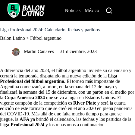
S
k
Noticias
México
Perú
i
p
t
o
Liga Profesional 2024: Calendario, fechas y partidos
c
Balon Latino
>
Fútbol argentino
o
n
t
Martin Canaves
31 diciembre, 2023
e
n
t
A diferencia del año 2023, el fútbol argentino invierte su calendario y
cerrará la temporada disputando una nueva edición de la
Liga
Profesional del fútbol argentino.
El torneo más importante de
Argentina comenzará, a priori, en la semana del 12 de mayo y
finalizará la semana del 15 de diciembre, con un parón en el medio por
la
Copa América 2024
que se va a jugar en Estados Unidos. El
vigente campeón de la competición es
River Plate
y será la cuarta
edición de este formato que se creó en el año 2020 en plena pandemia
del COVID-19. Más allá de que falta mucho tiempo para que se
juegue, la
AFA
ya brindó el calendario, las fechas y los partidos de la
Liga Profesional 2024
y los repasamos a continuación.