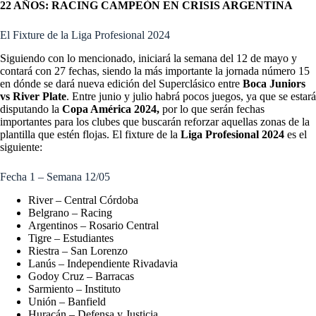
22 AÑOS: RACING CAMPEÓN EN CRISIS ARGENTINA
El Fixture de la Liga Profesional 2024
Siguiendo con lo mencionado, iniciará la semana del 12 de mayo y
contará con 27 fechas, siendo la más importante la jornada número 15
en dónde se dará nueva edición del Superclásico entre
Boca Juniors
vs River Plate
. Entre junio y julio habrá pocos juegos, ya que se estará
disputando la
Copa América 2024
,
por lo que serán fechas
importantes para los clubes que buscarán reforzar aquellas zonas de la
plantilla que estén flojas. El fixture de la
Liga Profesional 2024
es el
siguiente:
Fecha 1 – Semana 12/05
River – Central Córdoba
Belgrano – Racing
Argentinos – Rosario Central
Tigre – Estudiantes
Riestra – San Lorenzo
Lanús – Independiente Rivadavia
Godoy Cruz – Barracas
Sarmiento – Instituto
Unión – Banfield
Huracán – Defensa y Justicia