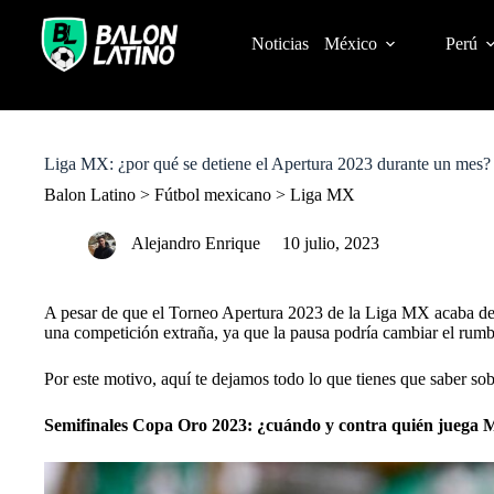
S
k
Noticias
México
Perú
i
p
t
o
c
o
Liga MX: ¿por qué se detiene el Apertura 2023 durante un mes?
n
t
Balon Latino
>
Fútbol mexicano
>
Liga MX
e
n
Alejandro Enrique
10 julio, 2023
t
A pesar de que el Torneo Apertura 2023 de la Liga MX acaba de 
una competición extraña, ya que la pausa podría cambiar el rum
Por este motivo, aquí te dejamos todo lo que tienes que saber so
Semifinales Copa Oro 2023: ¿cuándo y contra quién juega 