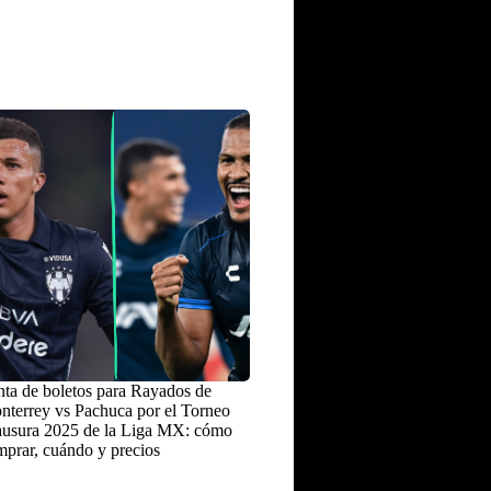
ta de boletos para Rayados de
terrey vs Pachuca por el Torneo
ausura 2025 de la Liga MX: cómo
prar, cuándo y precios