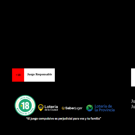
Juego Responsable
+18
Ju
Ju