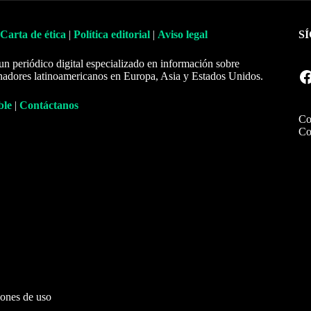
Carta de ética
|
Política editorial
|
Aviso legal
S
un periódico digital especializado en información sobre
Facebook
nadores latinoamericanos en Europa, Asia y Estados Unidos.
ble
|
Contáctanos
Co
Co
ones de uso