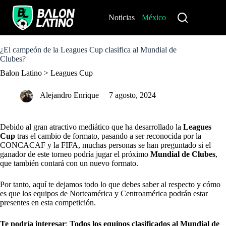
S
k
Noticias
México
Perú
i
p
t
o
¿El campeón de la Leagues Cup clasifica al Mundial de
c
Clubes?
o
Balon Latino
>
Leagues Cup
n
t
e
Alejandro Enrique
7 agosto, 2024
n
t
Debido al gran atractivo mediático que ha desarrollado la
Leagues
Cup
tras el cambio de formato, pasando a ser reconocida por la
CONCACAF y la FIFA, muchas personas se han preguntado si el
ganador de este torneo podría jugar el próximo
Mundial de Clubes
,
que también contará con un nuevo formato.
Por tanto, aquí te dejamos todo lo que debes saber al respecto y cómo
es que los equipos de Norteamérica y Centroamérica podrán estar
presentes en esta competición.
Te podría interesar
:
Todos los equipos clasificados al Mundial de