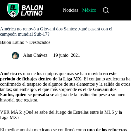
S
k
Noticias
México
Perú
i
p
t
o
América no renovó a Giovani dos Santos; ¿qué pasará con el
c
campeón mundial Sub-17?
o
Balon Latino
>
Destacados
n
t
e
Alan Chávez
19 junio, 2021
n
t
América
es uno de los equipos que más se han movido
en este
periodo de fichajes dentro de la Liga MX.
El conjunto azulcrema ha
confirmado el traspaso de algunos de sus elementos y la salida de otros
tantos; sin embargo, el que más sorprende es el de
Giovani dos
Santos, quien se pensaba
se alejará de la institución pese a su buen
historial que registra.
VER MÁS: ¿Qué se sabe del Juego de Estrellas entre la MLS y la
Liga MX?
El mediocampista mexicano se confirmó como
uno de los refuerzos