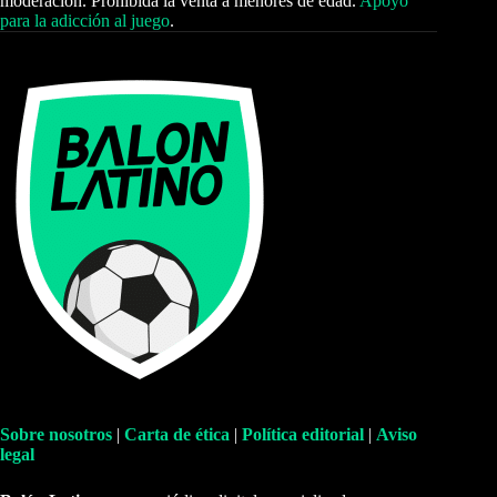
moderación. Prohibida la venta a menores de edad.
Apoyo
para la adicción al juego
.
Sobre nosotros
|
Carta de ética
|
Política editorial
|
Aviso
legal