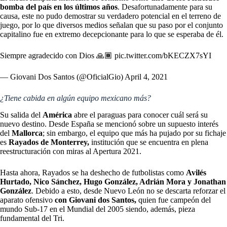
bomba del país en los últimos años
. Desafortunadamente para su
causa, este no pudo demostrar su verdadero potencial en el terreno de
juego, por lo que diversos medios señalan que su paso por el conjunto
capitalino fue en extremo decepcionante para lo que se esperaba de él.
Siempre agradecido con Dios 🙏🏾
pic.twitter.com/bKECZX7sYI
— Giovani Dos Santos (@OficialGio)
April 4, 2021
¿Tiene cabida en algún equipo mexicano más?
Su salida del
América
abre el paraguas para conocer cuál será su
nuevo destino. Desde España se mencionó sobre un supuesto interés
del
Mallorca
; sin embargo, el equipo que más ha pujado por su fichaje
es
Rayados de Monterrey,
institución que se encuentra en plena
reestructuración con miras al Apertura 2021.
Hasta ahora, Rayados se ha deshecho de futbolistas como
Avilés
Hurtado, Nico Sánchez, Hugo González, Adrián Mora y Jonathan
González
. Debido a esto, desde Nuevo León no se descarta reforzar el
aparato ofensivo
con Giovani dos Santos,
quien fue campeón del
mundo Sub-17 en el Mundial del 2005 siendo, además, pieza
fundamental del Tri.