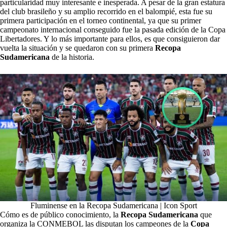
particularidad muy interesante e inesperada. A pesar de la gran estatura
del club brasileño y su amplio recorrido en el balompié, esta fue su
primera participación en el torneo continental, ya que su primer
campeonato internacional conseguido fue la pasada edición de la Copa
Libertadores. Y lo más importante para ellos, es que consiguieron dar
vuelta la situación y se quedaron con su primera
Recopa
Sudamericana
de la historia.
Fluminense en la Recopa Sudamericana | Icon Sport
Cómo es de público conocimiento, la
Recopa Sudamericana
que
organiza la CONMEBOL las disputan los campeones de la
Copa