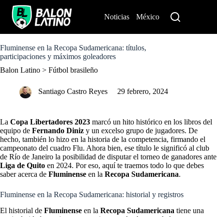
S
k
Noticias
México
Perú
i
p
t
o
Fluminense en la Recopa Sudamericana: títulos,
c
participaciones y máximos goleadores
o
Balon Latino
>
Fútbol brasileño
n
t
e
Santiago Castro Reyes
29 febrero, 2024
n
t
La
Copa Libertadores 2023
marcó un hito histórico en los libros del
equipo de
Fernando Diniz
y un excelso grupo de jugadores. De
hecho, también lo hizo en la historia de la competencia, firmando el
campeonato del cuadro Flu. Ahora bien, ese título le significó al club
de Río de Janeiro la posibilidad de disputar el torneo de ganadores ante
Liga de Quito
en 2024. Por eso, aquí te traemos todo lo que debes
saber acerca de
Fluminense
en la
Recopa Sudamericana
.
Fluminense en la Recopa Sudamericana: historial y registros
El historial de
Fluminense
en la
Recopa Sudamericana
tiene una