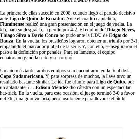
LA COPA LIBERTADORES 2025: CÓMO, CUÁNDO Y PRECIOS
La primera de ellas sucedió en 2008, cuando llegó al partido decisivo
ante
Liga de Quito de Ecuador
. Ante el cuadro capitalino,
Fluminense
realizó una gran presentación en el juego de vuelta. La
ida, para su desgracia, la perdió por 4-2. El equipo de
Thiago Neves,
Thiago Silva o Darío Conca
no pudo ante la
LDU
de
Edgardo
Bauza
. En la vuelta, los brasileños lograron obtener un triunfo por 3-1,
empatando el marcador global de la serie. Y, con ello, se aseguraron el
paso a la definición por penales. Para su lamento, el equipo
ecuatoriano ganó la serie y se coronó.
Un año más tarde, ambos equipos se reencontraron en la final de la
Copa Sudamericana
. Y, para sorpresa de muchos, la llave tuvo un
resultado bastante similar. La ida fue triunfo para
Liga de Quito
, por
un aplastante 5-1.
Edison Méndez
dio cátedra con un espectacular
hat-trick. En la vuelta, para esta ocasión, el juego terminó 3-0 a favor
del Flu, una gran victoria, pero insuficiente para llevarse el título.