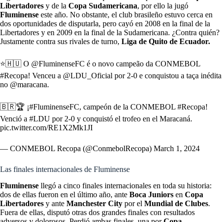
Libertadores
y de la
Copa Sudamericana
, por ello la jugó
Fluminense
este año. No obstante, el club brasileño estuvo cerca en
dos oportunidades de disputarla, pero cayó en 2008 en la final de la
Libertadores y en 2009 en la final de la Sudamericana. ¿Contra quién?
Justamente contra sus rivales de turno,
Liga de Quito de Ecuador.
⭐️🇭🇺 O
@FluminenseFC
é o novo campeão da CONMEBOL
#Recopa
! Venceu a
@LDU_Oficial
por 2-0 e conquistou a taça inédita
no
@maracana
.
🇧🇷🏆 ¡
#FluminenseFC
, campeón de la CONMEBOL
#Recopa
!
Venció a
#LDU
por 2-0 y conquistó el trofeo en el Maracaná.
pic.twitter.com/RE1X2Mk1JI
— CONMEBOL Recopa (@ConmebolRecopa)
March 1, 2024
Las finales internacionales de Fluminense
Fluminense
llegó a cinco finales internacionales en toda su historia:
dos de ellas fueron en el último año, ante
Boca Juniors
en
Copa
Libertadores
y ante
Manchester City
por el
Mundial de Clubes
.
Fuera de ellas, disputó otras dos grandes finales con resultados
adversos y dolorosos. Perdió ambas finales, una por
Copa