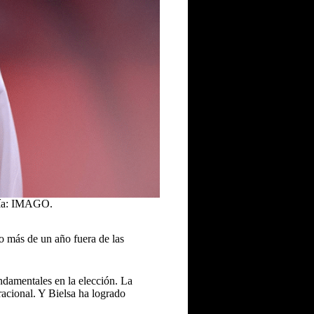
esía: IMAGO.
o más de un año fuera de las
ndamentales en la elección. La
eracional. Y Bielsa ha logrado