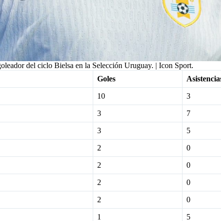
leador del ciclo Bielsa en la Selección Uruguay. | Icon Sport.
Goles
Asistencia
10
3
3
7
3
5
2
0
2
0
2
0
2
0
1
5