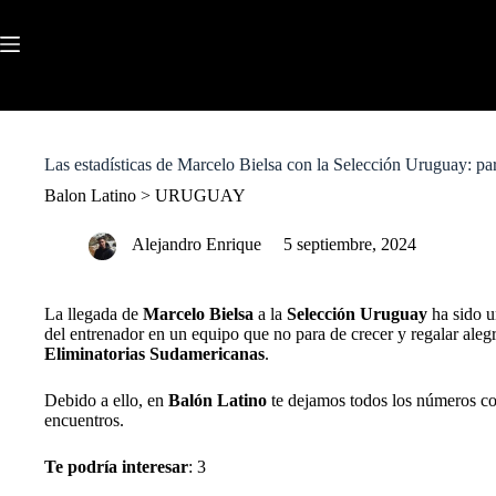
S
k
i
p
t
o
c
o
Las estadísticas de Marcelo Bielsa con la Selección Uruguay: part
n
t
Balon Latino
>
URUGUAY
e
n
Alejandro Enrique
5 septiembre, 2024
t
La llegada de
Marcelo Bielsa
a la
Selección Uruguay
ha sido u
del entrenador en un equipo que no para de crecer y regalar alegrí
Eliminatorias Sudamericanas
.
Debido a ello, en
Balón Latino
te dejamos todos los números co
encuentros.
Te podría interesar
: 3