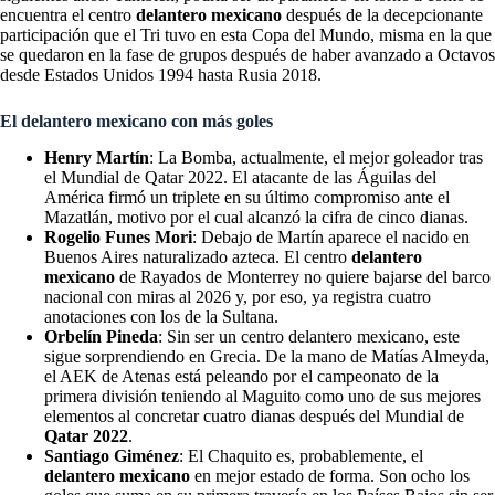
encuentra el centro
delantero mexicano
después de la decepcionante
participación que el Tri tuvo en esta Copa del Mundo, misma en la que
se quedaron en la fase de grupos después de haber avanzado a Octavos
desde Estados Unidos 1994 hasta Rusia 2018.
El delantero mexicano con más goles
Henry Martín
: La Bomba, actualmente, el mejor goleador tras
el Mundial de Qatar 2022. El atacante de las Águilas del
América firmó un triplete en su último compromiso ante el
Mazatlán, motivo por el cual alcanzó la cifra de cinco dianas.
Rogelio Funes Mori
: Debajo de Martín aparece el nacido en
Buenos Aires naturalizado azteca. El centro
delantero
mexicano
de Rayados de Monterrey no quiere bajarse del barco
nacional con miras al 2026 y, por eso, ya registra cuatro
anotaciones con los de la Sultana.
Orbelín Pineda
: Sin ser un centro delantero mexicano, este
sigue sorprendiendo en Grecia. De la mano de Matías Almeyda,
el AEK de Atenas está peleando por el campeonato de la
primera división teniendo al Maguito como uno de sus mejores
elementos al concretar cuatro dianas después del Mundial de
Qatar 2022
.
Santiago Giménez
: El Chaquito es, probablemente, el
delantero mexicano
en mejor estado de forma. Son ocho los