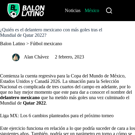
S
k
Noticias
México
Perú
i
p
t
o
¿Quién es el delantero mexicano con más goles tras el
c
Mundial de Qatar 2022?
o
Balon Latino
>
Fútbol mexicano
n
t
e
Alan Chávez
2 febrero, 2023
n
t
Comienza la cuenta regresiva para la Copa del Mundo de México,
Estados Unidos y Canadá 2026. La situación para la Selección
Nacional es complicada de tres cuartos del campo en adelante, por lo
que no hay mejor momento que este para dar a conocer el nombre del
delantero mexicano
que ha metido más goles una vez culminado el
Mundial de
Qatar 2022
.
Liga MX: Los 6 cambios planteados para el próximo torneo
Este ejercicio funciona en relación a lo que podría suceder de cara a los
siguientes años. También, podría ser un parámetro en torno a cómo se