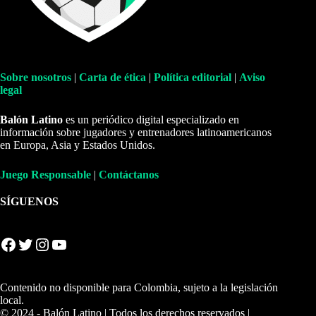
Sobre nosotros
|
Carta de ética
|
Política editorial
|
Aviso
legal
Balón Latino
es un periódico digital especializado en
información sobre jugadores y entrenadores latinoamericanos
en Europa, Asia y Estados Unidos.
Juego Responsable
|
Contáctanos
SÍGUENOS
Facebook
Twitter
Instagram
YouTube
Contenido no disponible para Colombia, sujeto a la legislación
local.
© 2024 - Balón Latino | Todos los derechos reservados |