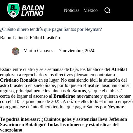
S
k
Noticias
México
Perú
i
p
t
o
¿Cuánto dinero tendría que pagar Santos por Neymar?
c
Balon Latino
>
Fútbol brasileño
o
n
t
Martin Canaves
7 noviembre, 2024
e
n
t
Estará entre cuatro y seis semanas de baja, los fanáticos del
Al Hilal
empiezan a reprocharlo y los directivos piensan en contratar a
Cristiano Ronaldo
en su lugar. No está siendo fácil la situación del
astro brasileño en suelo árabe, por lo que en Brasil se ilusionan con su
regreso, principalmente los hinchas de
Santos
, ya que el club está
cerca de lograr el ascenso al
Brasileirao
nuevamente y quieren contar
con el “10” a principios de 2025. A raíz de ello, todo el mundo empezó
a preguntarse cuánto dinero tendría que pagar Santos por
Neymar.
Te podría interesar:
¿Cuántos goles y asistencias lleva Jefferson
Savarino en Botafogo? Todas los números y estadísticas del
venezolano