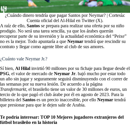
¿Cuándo dinero tendría que pagar Santos por Neymar? | Cortesía:
Cuenta oficial del Al-Hilal en Twitter (X).
A raíz de ello,
Santos
se prepara para realizar una oferta por su niño
prodigio. No será una tarea sencilla, ya que los árabes querrán
recuperar parte de su inversión y la actualidad económica del “Peixe”
no es la mejor. Todo apuntaría a que
Neymar
tendrá que rescindir su
contrato y llegar como agente libre al club de sus amores.
¿Cuánto vale Neymar Jr.?
Sí bien,
Al Hilal
invirtió 90 millones por su fichaje para llegue desde el
PSG
, el valor de mercado de
Neymar Jr
. bajó mucho por estar todo
un año sin jugar y seguramente seguirá disminuyendo con el correr de
las semanas por su nueva lesión. De acuerdo a la página
Transfermarkt
, el brasileño tiene un valor de 30 millones de euros, un
tercio de lo que pagó el club árabe por él en agosto de 2023. Para la
billetera del
Santos
es un precio inaccesible, por ello
Neymar
tendrá
que presionar para que le dejen salir de Arabia.
Te podría interesar:
TOP 10 Mejores jugadores extranjeros del
fútbol brasileño en la historia