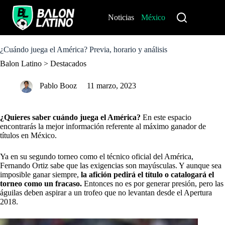
S
k
Noticias
México
Perú
i
p
t
o
¿Cuándo juega el América? Previa, horario y análisis
c
Balon Latino
>
Destacados
o
n
t
Pablo Booz
11 marzo, 2023
e
n
t
¿Quieres saber cuándo juega el América?
En este espacio
encontrarás la mejor información referente al máximo ganador de
títulos en México.
Ya en su segundo torneo como el técnico oficial del América,
Fernando Ortiz sabe que las exigencias son mayúsculas. Y aunque sea
imposible ganar siempre,
la afición pedirá el título o catalogará el
torneo como un fracaso.
Entonces no es por generar presión, pero las
águilas deben aspirar a un trofeo que no levantan desde el Apertura
2018.