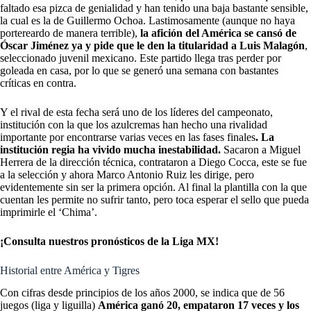
faltado esa pizca de genialidad y han tenido una baja bastante sensible,
la cual es la de Guillermo Ochoa. Lastimosamente (aunque no haya
portereardo de manera terrible),
la afición del América se cansó de
Óscar Jiménez ya y pide que le den la titularidad a Luis Malagón
,
seleccionado juvenil mexicano. Este partido llega tras perder por
goleada en casa, por lo que se generó una semana con bastantes
críticas en contra.
Y el rival de esta fecha será uno de los líderes del campeonato,
institución con la que los azulcremas han hecho una rivalidad
importante por encontrarse varias veces en las fases finales
. La
institución regia ha vivido mucha inestabilidad.
Sacaron a Miguel
Herrera de la dirección técnica, contrataron a Diego Cocca, este se fue
a la selección y ahora Marco Antonio Ruiz les dirige, pero
evidentemente sin ser la primera opción. Al final la plantilla con la que
cuentan les permite no sufrir tanto, pero toca esperar el sello que pueda
imprimirle el ‘Chima’.
¡Consulta nuestros pronósticos de
la Liga MX!
Historial entre América y Tigres
Con cifras desde principios de los años 2000, se indica que de 56
juegos (liga y liguilla)
América ganó 20, empataron 17 veces y los