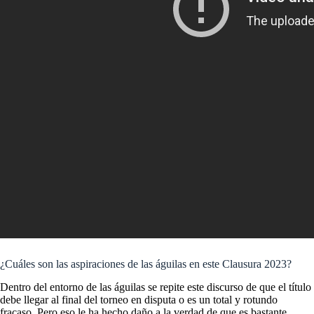
¿Cuáles son las aspiraciones de las águilas en este Clausura 2023?
Dentro del entorno de las águilas se repite este discurso de que el título
debe llegar al final del torneo en disputa o es un total y rotundo
fracaso. Pero eso le ha hecho daño a la verdad de que es bastante