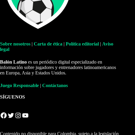
Sobre nosotros
|
Carta de ética
|
Política editorial
|
Aviso
legal
Balón Latino
es un periódico digital especializado en
información sobre jugadores y entrenadores latinoamericanos
en Europa, Asia y Estados Unidos.
Juego Responsable
|
Contáctanos
SÍGUENOS
Facebook
Twitter
Instagram
YouTube
Contenido no disponible para Colombia, sujeto a la legislación