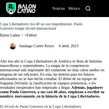
S
k
Noticias
México
Perú
i
p
t
o
Copa Libertadores: los 40 no son impedimento, Paolo
c
Guerrero rompe récord internacional
o
Balon Latino
>
+Fútbol
n
t
e
Santiago Castro Reyes
6 abril, 2023
n
t
Año tras año la Copa Libertadores de América se llena de historias
maravillosas y sorprendentes. La magia de la competencia
internacional más importante del continente no deja cabos sueltos en
ninguna de sus ediciones. En esta, las historia para los futuros
aficionados no se han hecho extrañar. El debut de
un equipo de
Segunda División
, la
clasificación de equipos primerizos,
o
los
resultados inesperados
han empezado a llegar.
Además, jugadores
como Paolo Guerrero, a sus casi 40 años, empiezan a escribir su
nombre, nuevamente, en la historia de la Copa Libertadores.
El récord de Paolo Guerrero en la Copa Libertadores