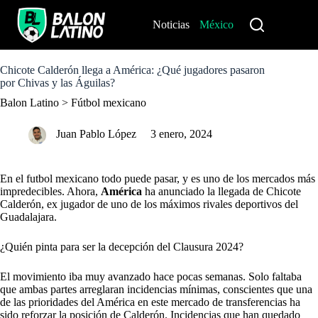
S
k
Noticias
México
Perú
i
p
t
o
Chicote Calderón llega a América: ¿Qué jugadores pasaron
c
por Chivas y las Águilas?
o
Balon Latino
>
Fútbol mexicano
n
t
e
Juan Pablo López
3 enero, 2024
n
t
En el futbol mexicano todo puede pasar, y es uno de los mercados más
impredecibles. Ahora,
América
ha anunciado la llegada de Chicote
Calderón, ex jugador de uno de los máximos rivales deportivos del
Guadalajara.
¿Quién pinta para ser la decepción del Clausura 2024?
El movimiento iba muy avanzado hace pocas semanas. Solo faltaba
que ambas partes arreglaran incidencias mínimas, conscientes que una
de las prioridades del América en este mercado de transferencias ha
sido reforzar la posición de Calderón. Incidencias que han quedado