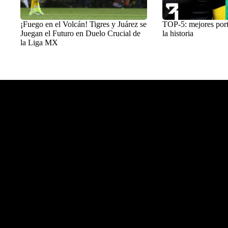
¡Fuego en el Volcán! Tigres y Juárez se
TOP-5: mejores por
Juegan el Futuro en Duelo Crucial de
la historia
la Liga MX
Balon Latino
>
Leagues Cup