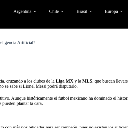
Argentina
Chile
Brasil
Europa
ligencia Artificial?
ia, cruzando a los clubes de la
Liga MX
y la
MLS
, que buscan llevars
no se sabe si Lionel Messi
podrá disputarlo.
itivo. Aunque históricamente el futbol mexicano ha dominado el histor
 pueden plantar la cara.
o con más posibilidades para ser campeón, pues no existen los suficient