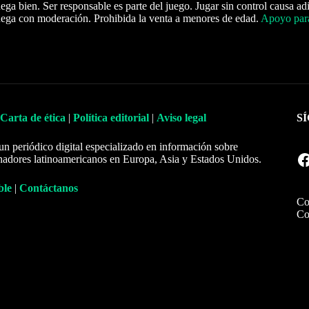
ega bien. Ser responsable es parte del juego. Jugar sin control causa ad
ega con moderación. Prohibida la venta a menores de edad.
Apoyo para
Carta de ética
|
Política editorial
|
Aviso legal
S
un periódico digital especializado en información sobre
Facebook
nadores latinoamericanos en Europa, Asia y Estados Unidos.
ble
|
Contáctanos
Co
Co