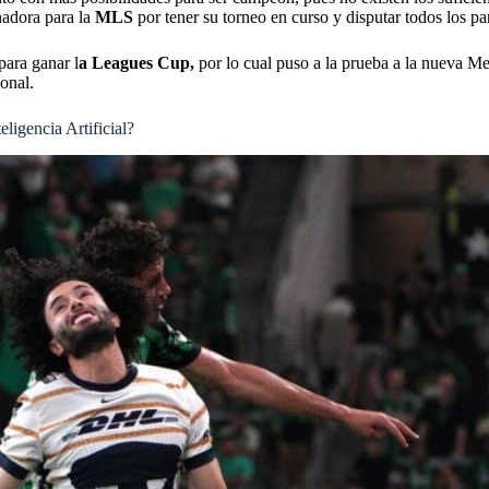
nadora para la
MLS
por tener su torneo en curso y disputar todos los pa
para ganar l
a Leagues Cup,
por lo cual puso a la prueba a la nueva M
onal.
ligencia Artificial?