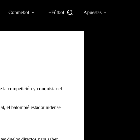
Conmebol
+Fútbol
Apuestas
e la competición y conquistar el
ial, el balompié estadounidense
es duelos directos para saber