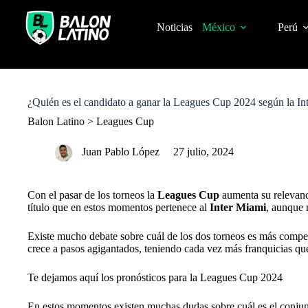
S
k
Noticias
México
Perú
i
p
t
o
c
o
¿Quién es el candidato a ganar la Leagues Cup 2024 según la Inte
n
t
Balon Latino
>
Leagues Cup
e
n
Juan Pablo López
27 julio, 2024
t
Con el pasar de los torneos la
Leagues Cup
aumenta su relevanc
título que en estos momentos pertenece al
Inter Miami
, aunque
Existe mucho debate sobre cuál de los dos torneos es más compet
crece a pasos agigantados, teniendo cada vez más franquicias que
Te dejamos aquí los pronósticos para la Leagues Cup 2024
En estos momentos existen muchas dudas sobre cuál es el conjunt