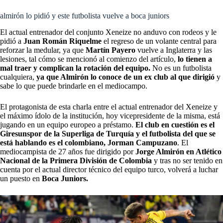
almirón lo pidió y este futbolista vuelve a boca juniors
El actual entrenador del conjunto Xeneize no anduvo con rodeos y le
pidió a
Juan Román Riquelme
el regreso de un volante central para
reforzar la medular, ya que
Martín Payero
vuelve a Inglaterra y las
lesiones, tal cómo se mencionó al comienzo del artículo,
lo tienen a
mal traer y complican la rotación del equipo.
No es un futbolista
cualquiera,
ya que Almirón lo conoce de un ex club al que dirigió
y
sabe lo que puede brindarle en el mediocampo.
El protagonista de esta charla entre el actual entrenador del Xeneize y
el máximo ídolo de la institución, hoy vicepresidente de la misma, está
jugando en un equipo europeo a préstamo.
El club en cuestión es el
Giresunspor de la Superliga de Turquía y el futbolista del que se
está hablando es el colombiano, Jorman Campuzano
. El
mediocampista de 27 años fue dirigido por
Jorge Almirón en Atlético
Nacional de la Primera División de Colombia
y tras no ser tenido en
cuenta por el actual director técnico del equipo turco, volverá a luchar
un puesto en
Boca Juniors.