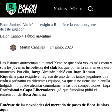
S
k
Noticias
México
Perú
i
p
t
o
Boca Juniors: Almirón le exigió a Riquelme la vuelta urgente
c
de este jugador
o
Balon Latino
>
Fútbol argentino
n
t
e
Martin Canaves
14 junio, 2023
n
t
Las lesiones atormentan al plantel Xeneize que cada vez es más corto y
son los jóvenes futbolistas del club
los que ponen la cara en este duro
momento. Por ello,
Jorge Almirón
habló con
Juan Román
Riquelme
para exigirle el regreso de uno de los tantos jugadores que
están a préstamo en diferentes equipos, ya que si no tiene una plantilla
holgada, no puede afrontar cómodamente las dos competiciones:
Liga
Profesional y Copa Libertadores
. ¿A qué futbolista pidió el
entrenador de
Boca Juniors
?
Entérate de las novedades del mercado de pases de Boca Juniors
aquí.