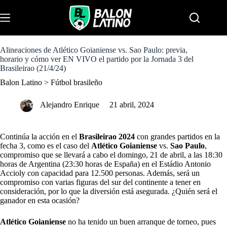
S
k
Menu
i
p
t
o
Alineaciones de Atlético Goianiense vs. Sao Paulo: previa,
c
horario y cómo ver EN VIVO el partido por la Jornada 3 del
o
Brasileirao (21/4/24)
n
Balon Latino
>
Fútbol brasileño
t
e
n
Alejandro Enrique
21 abril, 2024
t
Continúa la acción en el
Brasileirao 2024
con grandes partidos en la
fecha 3, como es el caso del
Atlético Goianiense
vs.
Sao Paulo
,
compromiso que se llevará a cabo el domingo, 21 de abril, a las 18:30
horas de Argentina (23:30 horas de España) en el Estádio Antonio
Accioly con capacidad para 12.500 personas. Además, será un
compromiso con varias figuras del sur del continente a tener en
consideración, por lo que la diversión está asegurada. ¿Quién será el
ganador en esta ocasión?
Atlético Goianiense
no ha tenido un buen arranque de torneo, pues