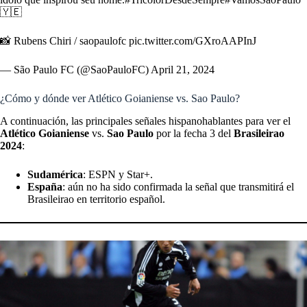
🇾🇪
📸 Rubens Chiri / saopaulofc
pic.twitter.com/GXroAAPInJ
— São Paulo FC (@SaoPauloFC)
April 21, 2024
¿Cómo y dónde ver Atlético Goianiense vs. Sao Paulo?
A continuación, las principales señales hispanohablantes para ver el
Atlético Goianiense
vs.
Sao Paulo
por la fecha 3 del
Brasileirao
2024
:
Sudamérica
: ESPN y Star+.
España
: aún no ha sido confirmada la señal que transmitirá el
Brasileirao en territorio español.