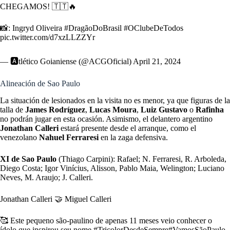
CHEGAMOS! 🇹🇹🔥
📸: Ingryd Oliveira
#DragãoDoBrasil
#OClubeDeTodos
pic.twitter.com/d7xzLLZZYr
— 🅰️tlético Goianiense (@ACGOficial)
April 21, 2024
Alineación de Sao Paulo
La situación de lesionados en la visita no es menor, ya que figuras de la
talla de
James Rodríguez
,
Lucas Moura
,
Luiz Gustavo
o
Rafinha
no podrán jugar en esta ocasión. Asimismo, el delantero argentino
Jonathan Calleri
estará presente desde el arranque, como el
venezolano
Nahuel Ferraresi
en la zaga defensiva.
XI de Sao Paulo
(Thiago Carpini): Rafael; N. Ferraresi, R. Arboleda,
Diego Costa; Igor Vinícius, Alisson, Pablo Maia, Welington; Luciano
Neves, M. Araujo; J. Calleri.
Jonathan Calleri 🤝 Miguel Calleri
🥰 Este pequeno são-paulino de apenas 11 meses veio conhecer o
ídolo que inspirou seu nome.
#TricolorDesdeSempre
#VamosSãoPaulo