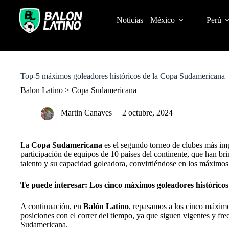
S
k
Noticias
México
Perú
i
p
t
o
c
o
Top-5 máximos goleadores históricos de la Copa Sudamericana
n
t
Balon Latino
>
Copa Sudamericana
e
n
Martin Canaves
2 octubre, 2024
t
La
Copa Sudamericana
es el segundo torneo de clubes más im
participación de equipos de 10 países del continente, que han b
talento y su capacidad goleadora, convirtiéndose en los máximos 
Te puede interesar:
Los cinco máximos goleadores históricos
A continuación, en
Balón Latino
, repasamos a los cinco máximo
posiciones con el correr del tiempo, ya que siguen vigentes y fr
Sudamericana.