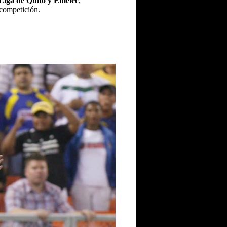
Liga de Quito y Emelec
,
 competición.