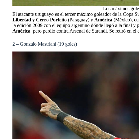
Los máximos gole
El atacante uruguayo es el tercer máximo goleador de la Copa Su
Libertad y Cerro Porteño
(Paraguay) y
América
(México), cu
la edición 2009 con el equipo argentino dónde llegó a la final y
América
, pero perdió contra Arsenal de Sarandí. Se retiró en el
2 – Gonzalo Mastriani (19 goles)