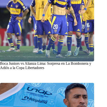
Boca Juniors vs Alianza Lima: Sorpresa en La Bombonera y
Adiós a la Copa Libertadores