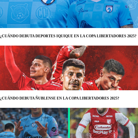
¿CUÁNDO DEBUTA DEPORTES IQUIQUE EN LA COPA LIBERTADORES 2025?
¿CUÁNDO DEBUTA ÑUBLENSE EN LA COPA LIBERTADORES 2025?