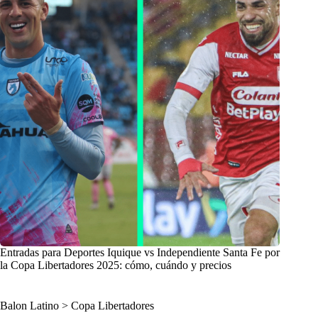
Entradas para Deportes Iquique vs Independiente Santa Fe por
la Copa Libertadores 2025: cómo, cuándo y precios
Balon Latino
>
Copa Libertadores