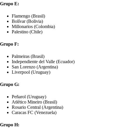
Grupo E:
Flamengo (Brasil)
Bolívar (Bolivia)
Millonarios (Colombia)
Palestino (Chile)
Grupo F:
Palmeiras (Brasil)
Independiente del Valle (Ecuador)
San Lorenzo (Argentina)
Liverpool (Uruguay)
Grupo G:
Peñarol (Uruguay)
Atlético Mineiro (Brasil)
Rosario Central (Argentina)
Caracas FC (Venezuela)
Grupo H: