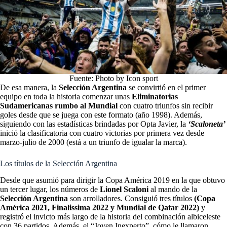
Fuente: Photo by Icon sport
De esa manera, la
Selección Argentina
se convirtió en el primer
equipo en toda la historia comenzar unas
Eliminatorias
Sudamericanas rumbo al Mundial
con cuatro triunfos sin recibir
goles desde que se juega con este formato (año 1998). Además,
siguiendo con las estadísticas brindadas por Opta Javier, la
‘Scaloneta’
inició la clasificatoria con cuatro victorias por primera vez desde
marzo-julio de 2000 (está a un triunfo de igualar la marca).
Los títulos de la Selección Argentina
Desde que asumió para dirigir la Copa América 2019 en la que obtuvo
un tercer lugar, los números de
Lionel Scaloni
al mando de la
Selección Argentina
son arrolladores. Consiguió tres títulos
(Copa
América 2021, Finalissima 2022 y Mundial de Qatar 2022)
y
registró el invicto más largo de la historia del combinación albiceleste
con 36 partidos. Además, el “Joven Inexperto”, cómo le llamaron