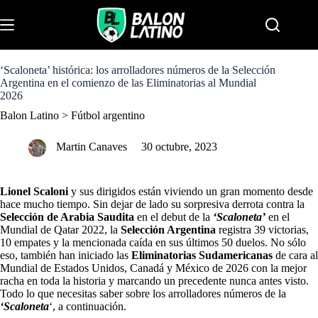
S
k
Menu
i
p
t
o
‘Scaloneta’ histórica: los arrolladores números de la Selección
c
Argentina en el comienzo de las Eliminatorias al Mundial
o
2026
n
Balon Latino
>
Fútbol argentino
t
e
n
Martin Canaves
30 octubre, 2023
t
Lionel Scaloni
y sus dirigidos están viviendo un gran momento desde
hace mucho tiempo. Sin dejar de lado su sorpresiva derrota contra la
Selección de Arabia Saudita
en el debut de la
‘Scaloneta’
en el
Mundial de Qatar 2022, la
Selección Argentina
registra 39 victorias,
10 empates y la mencionada caída en sus últimos 50 duelos. No sólo
eso, también han iniciado las
Eliminatorias Sudamericanas
de cara al
Mundial de Estados Unidos, Canadá y México de 2026 con la mejor
racha en toda la historia y marcando un precedente nunca antes visto.
Todo lo que necesitas saber sobre los arrolladores números de la
‘Scaloneta
‘, a continuación.