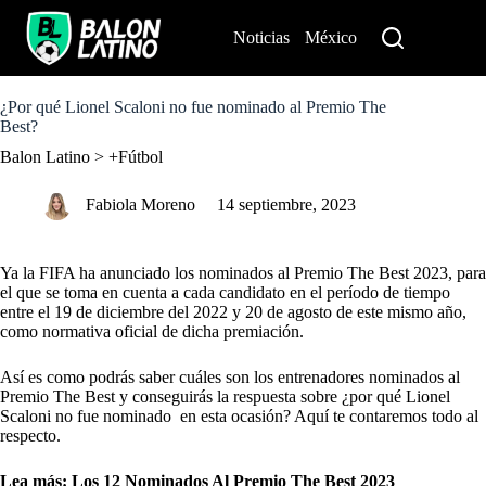
S
k
Noticias
México
Perú
i
p
t
o
¿Por qué Lionel Scaloni no fue nominado al Premio The
c
Best?
o
Balon Latino
>
+Fútbol
n
t
e
Fabiola Moreno
14 septiembre, 2023
n
t
Ya la FIFA ha anunciado los nominados al Premio The Best 2023, para
el que se toma en cuenta a cada candidato en el período de tiempo
entre el 19 de diciembre del 2022 y 20 de agosto de este mismo año,
como normativa oficial de dicha premiación.
Así es como podrás saber cuáles son los entrenadores nominados al
Premio The Best y conseguirás la respuesta sobre ¿por qué Lionel
Scaloni no fue nominado en esta ocasión? Aquí te contaremos todo al
respecto.
Lea más:
Los 12 Nominados Al Premio The Best 2023