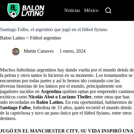
S
k
Noticias
México
Perú
i
p
t
o
Santiago Falbo, el argentino que jugó en el fútbol fiyiano
c
Balon Latino
>
Fútbol argentino
o
n
t
Martin Canaves
1 enero, 2024
e
n
t
Muchos futbolistas argentinos hay dando vuelta por el mundo detrás de
la pelota y otros tantos lo hicieron en su momento. Los trotamundos se
encuentran por todas partes y así lo hemos ido contando con las
diversas historias de los latinos por el mundo, principalmente son
jugadores nacidos en
Argentina
quiénes optan por emprender caminos
exóticos como
Nicolás Abot
o Luciano Theiler
, entre otras que han
sido recordadas en
Balón Latino.
En esta oportunidad, hablaremos de
Santiago Falbo
, futbolista de 33 años, quién recorrió el mundo detrás
de la caprichosa y tuvo un paso único por el fútbol fiyiano, entre otros
destinos.
JUGÓ EN EL MANCHESTER CITY, SU VIDA INSPIRÓ UNA