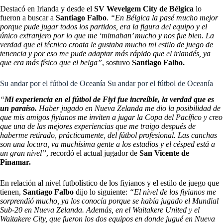
Destacó en Irlanda y desde el
SV Wevelgem City de Bélgica
lo
fueron a buscar a
Santiago Falbo
.
“En Bélgica la pasé mucho mejor
porque pude jugar todos los partidos, era la figura del equipo y el
único extranjero por lo que me ‘mimaban’ mucho y nos fue bien. La
verdad que el técnico croata le gustaba mucho mi estilo de juego de
tenencia y por eso me pude adaptar más rápido que el irlandés, ya
que era más físico que el belga”
, sostuvo
Santiago Falbo.
Su andar por el fútbol de Oceanía Su andar por el fútbol de Oceanía
“
Mi experiencia en el fútbol de Fiyi fue increíble, la verdad que es
un paraíso.
Haber jugado en Nueva Zelanda me dio la posibilidad de
que mis amigos fiyianos me inviten a jugar la Copa del Pacífico y creo
que una de las mejores experiencias que me traigo después de
haberme retirado, prácticamente, del fútbol profesional. Las canchas
son una locura, va muchísima gente a los estadios y el césped está a
un gran nivel”
, recordó el actual jugador de
San Vicente de
Pinamar.
En relación al nivel futbolístico de los fiyianos y el estilo de juego que
tienen,
Santiago Falbo
dijo lo siguiente:
“El nivel de los fiyianos me
sorprendió mucho, ya los conocía porque se había jugado el Mundial
Sub-20 en Nueva Zelanda.
Además, en el Waitakere United y el
Waitakere City, que fueron los dos equipos en donde jugué en Nueva