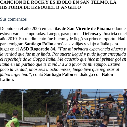
CANCIÓN DE ROCK Y ES ÍDOLO EN SAN TELMO, LA
HISTORIA DE EZEQUIEL D´ANGELO
Sus comienzos
Debutó en el año 2005 en las filas de
San Vicente de Pinamar
donde
estuvo varias temporadas. Luego, pasó por en
Defensa y Justicia
en el
año 2010. Su rendimiento fue bueno y le llegó su primera oportunidad
para emigrar.
Santiago Falbo
armó sus valijas y viajó a Italia para
jugar en el
ASD Rogoredo 84.
“Fue mi primera experiencia afuera y
la verdad que fue muy linda. Por suerte llegué y pude jugar enseguida
el repechaje de la Coppa Italia. Me acuerdo que hice mi primer gol en
Italia en un partido que terminó 3 a 2 a favor de mi equipo. Estuve
poco la verdad, unos seis u ocho meses, luego tuve que regresar al
fútbol argentino”
, contó
Santiago Falbo
en diálogo con
Balón
Latino.