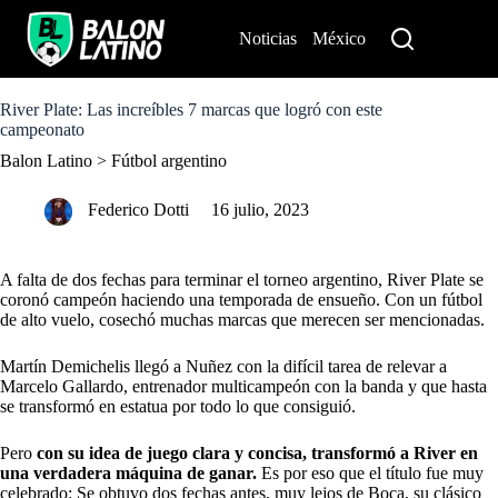
S
k
Noticias
México
Perú
i
p
t
o
River Plate: Las increíbles 7 marcas que logró con este
c
campeonato
o
Balon Latino
>
Fútbol argentino
n
t
e
Federico Dotti
16 julio, 2023
n
t
A falta de dos fechas para terminar el torneo argentino,
River Plate
se
coronó campeón haciendo una temporada de ensueño. Con un fútbol
de alto vuelo, cosechó muchas marcas que merecen ser mencionadas.
Martín Demichelis
llegó a Nuñez con la difícil tarea de relevar a
Marcelo Gallardo, entrenador multicampeón con la banda y que hasta
se transformó en estatua por todo lo que consiguió.
Pero
con su idea de juego clara y concisa, transformó a River en
una verdadera máquina de ganar.
Es por eso que el título fue muy
celebrado: Se obtuvo dos fechas antes, muy lejos de Boca, su clásico