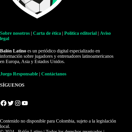
Sobre nosotros
|
Carta de ética
|
Política editorial
|
Aviso
legal
Balón Latino
es un periódico digital especializado en
información sobre jugadores y entrenadores latinoamericanos
en Europa, Asia y Estados Unidos.
Juego Responsable
|
Contáctanos
SÍGUENOS
Facebook
Twitter
Instagram
YouTube
Contenido no disponible para Colombia, sujeto a la legislación
local.
© 2024 - Balón Latino | Todos los derechos reservados |