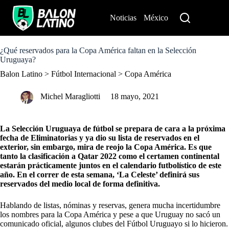
S
k
Noticias
México
Perú
i
p
t
o
¿Qué reservados para la Copa América faltan en la Selección
c
Uruguaya?
o
Balon Latino
>
Fútbol Internacional
>
Copa América
n
t
e
Michel Maragliotti
18 mayo, 2021
n
t
La Selección Uruguaya de fútbol se prepara de cara a la próxima
fecha de Eliminatorias y ya
dio su lista de reservados en el
exterior
, sin embargo, mira de reojo la Copa América. Es que
tanto la clasificación a Qatar 2022 como el certamen continental
estarán prácticamente juntos en el calendario futbolístico de este
año. En el correr de esta semana, ‘La Celeste’ definirá sus
reservados del medio local de forma definitiva.
Hablando de listas, nóminas y reservas, genera mucha incertidumbre
los nombres para la Copa América y pese a que Uruguay no sacó un
comunicado oficial, algunos clubes del Fútbol Uruguayo si lo hicieron.