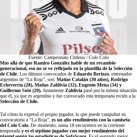
Fuente: Campeonato Chileno / Colo Colo
Más allá de que Ramiro González hable de un recambio
generacional, eso no se ve reflejado en la plantilla de la Selección
de Chile
. Los últimos convocados de
Eduardo Berizzo
, entrenador
argentino de “La Roja”, son:
Matías Catalán (30 años), Rodrigo
Echeverría (28), Matías Zaldivia (32), Eugenio Mena (34) y
Guillermo Soto (29).
Justamente
Zaldivia
pasó por la misma situación
que él, ya que es argentino y fue convocado esta temporada recién a la
Selección de Chile.
Tal cómo lo expresó el propio jugador, lo que puede catapultar su
convocatoria a “La Roja”,
es un alto rendimiento con la camiseta
del
Colo Colo.
De momento, suma 18 encuentros en la corriente
temporada
y es el séptimo jugador con mejor rendimiento del
plantel según las estadísticas de SofaScore
. Es el segundo mejor