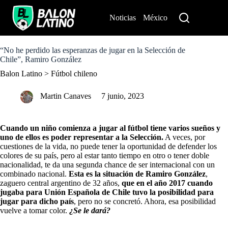
S
k
Noticias
México
Perú
i
p
t
o
“No he perdido las esperanzas de jugar en la Selección de
c
Chile”, Ramiro González
o
Balon Latino
>
Fútbol chileno
n
t
e
Martin Canaves
7 junio, 2023
n
t
Cuando un niño comienza a jugar al fútbol tiene varios sueños y
uno de ellos es poder representar a la Selección.
A veces, por
cuestiones de la vida, no puede tener la oportunidad de defender los
colores de su país, pero al estar tanto tiempo en otro o tener doble
nacionalidad, te da una segunda chance de ser internacional con un
combinado nacional.
Esta es la situación de Ramiro González
,
zaguero central argentino de 32 años,
que en el año 2017 cuando
jugaba para Unión Española de Chile tuvo la posibilidad para
jugar para dicho país
, pero no se concretó. Ahora, esa posibilidad
vuelve a tomar color.
¿Se le dará?