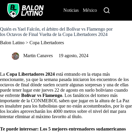
S
k
Noticias
México
Perú
i
p
t
o
Quién es Yael Falcón, el árbitro del Bolívar vs Flamengo por
c
los Octavos de Final Vuelta de la Copa Libertadores 2024
o
Balon Latino
>
Copa Libertadores
n
t
e
Martin Canaves
19 agosto, 2024
n
t
La
Copa Libertadores 2024
está entrando en la etapa más
emocionante, ya que la semana pasada iniciaron los encuentros de los
octavos de final dónde suelen ocurrir algunas sorpresas y una de ellas
puede tener lugar este jueves 22 de agosto en suelo boliviano cuando
se enfrente
Bolívar vs Flamengo
. Los fanáticos del torneo más
importante de la CONMEBOL saben que jugar en la altura de La Paz
es insalubre para los futbolistas que no están acostumbrados, por lo que
los locales aprovecharán los 4000 metros sobre el nivel del mar para
intentar eliminar al máximo favorito al título.
Te puede interesar:
Los 5 mejores entrenadores sudamericanos