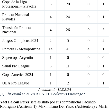
Copa de la Liga
3
20
0
1
Profesional – Playoffs
Primera Nacional –
4
24
0
1
Playoffs
Transición Primera
4
26
0
3
Nacional
Juegos Olímpicos 2024
2
5
0
2
Primera B Metropolitana
14
41
4
1
Supercopa Argentina
1
6
0
0
Saudí Pro League
3
11
0
1
Copa América 2024
1
6
0
0
UEA Pro League
1
2
0
1
Actualizado 19/08/24
¿Quién estará en el VAR EN EL Bolívar vs Flamengo?
Yael Falcón Pérez
será asistido por sus compatriotas Facundo
Rodríguez (Asistente 1), Maximiliano Del Yesso (Asistente 2) y Maria