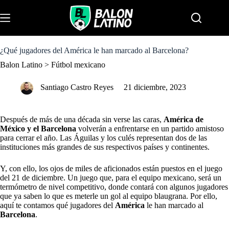
S
k
Menu
i
p
t
o
¿Qué jugadores del América le han marcado al Barcelona?
c
Balon Latino
>
Fútbol mexicano
o
n
t
Santiago Castro Reyes
21 diciembre, 2023
e
n
t
Después de más de una década sin verse las caras,
América de
México y el Barcelona
volverán a enfrentarse en un partido amistoso
para cerrar el año. Las Águilas y los culés representan dos de las
instituciones más grandes de sus respectivos países y continentes.
Y, con ello, los ojos de miles de aficionados están puestos en el juego
del 21 de diciembre. Un juego que, para el equipo mexicano, será un
termómetro de nivel competitivo, donde contará con algunos jugadores
que ya saben lo que es meterle un gol al equipo blaugrana. Por ello,
aquí te contamos qué jugadores del
América
le han marcado al
Barcelona
.