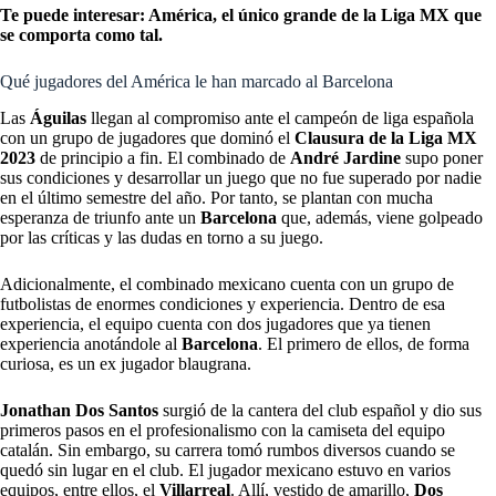
Te puede interesar:
América, el único grande de la Liga MX que
se comporta como tal.
Qué jugadores del América le han marcado al Barcelona
Las
Águilas
llegan al compromiso ante el campeón de liga española
con un grupo de jugadores que dominó el
Clausura de la Liga MX
2023
de principio a fin. El combinado de
André
Jardine
supo poner
sus condiciones y desarrollar un juego que no fue superado por nadie
en el último semestre del año. Por tanto, se plantan con mucha
esperanza de triunfo ante un
Barcelona
que, además, viene golpeado
por las críticas y las dudas en torno a su juego.
Adicionalmente, el combinado mexicano cuenta con un grupo de
futbolistas de enormes condiciones y experiencia. Dentro de esa
experiencia, el equipo cuenta con dos jugadores que ya tienen
experiencia anotándole al
Barcelona
. El primero de ellos, de forma
curiosa, es un ex jugador blaugrana.
Jonathan Dos Santos
surgió de la cantera del club español y dio sus
primeros pasos en el profesionalismo con la camiseta del equipo
catalán. Sin embargo, su carrera tomó rumbos diversos cuando se
quedó sin lugar en el club. El jugador mexicano estuvo en varios
equipos, entre ellos, el
Villarreal
. Allí, vestido de amarillo,
Dos