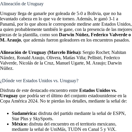
Alineación de Uruguay
Uruguay llega de ganarle por goleada de 5-0 a Bolivia, que no ha
levantado cabeza en lo que va de torneo. Además, le ganó 3-1 a
Panamá, por lo que ahora le corresponde medirse ante Estados Unidos,
a quien probablemente también le gane, con la presencia de las mejores
piezas de la plantilla, como son
Darwin Núñez, Federico Valverde o
M. Araujo
, que además fueron goleadores en los encuentros pasados.
Alineación de Uruguay (Marcelo Bielsa):
Sergio Rochet; Nahitan
Nández, Ronald Araujo, Olivera, Matías Viña; Pellistri, Federico
Valverde, Nicolás de la Cruz, Manuel Ugarte, M. Araujo; Darwin
Núñez.
¿Dónde ver Estados Unidos vs. Uruguay?
Disfruta de este destacado encuentro entre
Estados Unidos vs.
Uruguay
que podría ser el último del conjunto estadounidense en la
Copa América 2024. No te pierdas los detalles, mediante la señal de:
Sudamérica:
disfruta del partido mediante la señal de ESPN,
Star Plus y SkySports.
México:
disfruta del encuentro en el territorio mexicano,
mediante la señal de UniMás, TUDN en Canal 5 y ViX.