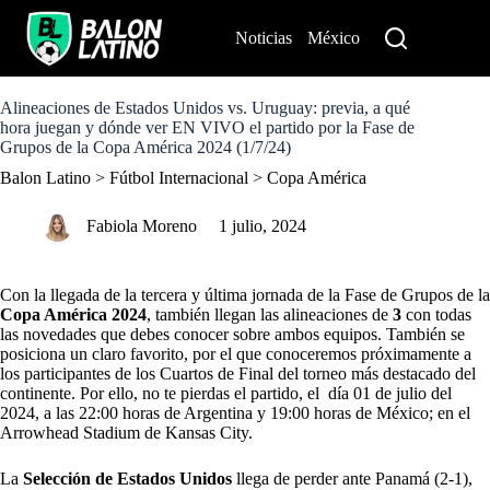
S
k
Noticias
México
Perú
i
p
t
o
Alineaciones de Estados Unidos vs. Uruguay: previa, a qué
c
hora juegan y dónde ver EN VIVO el partido por la Fase de
o
Grupos de la Copa América 2024 (1/7/24)
n
Balon Latino
>
Fútbol Internacional
>
Copa América
t
e
n
Fabiola Moreno
1 julio, 2024
t
Con la llegada de la tercera y última jornada de la Fase de Grupos de la
Copa América 2024
, también llegan las alineaciones de
3
con todas
las novedades que debes conocer sobre ambos equipos. También se
posiciona un claro favorito, por el que conoceremos próximamente a
los participantes de los Cuartos de Final del torneo más destacado del
continente. Por ello, no te pierdas el partido, el día 01 de julio del
2024, a las 22:00 horas de Argentina y 19:00 horas de México; en el
Arrowhead Stadium de Kansas City.
La
Selección de Estados Unidos
llega de perder ante Panamá (2-1),