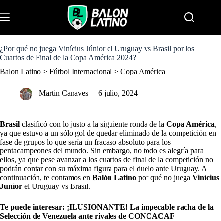
S
k
Menu
i
p
t
o
¿Por qué no juega Vinícius Júnior el Uruguay vs Brasil por los
c
Cuartos de Final de la Copa América 2024?
o
Balon Latino
>
Fútbol Internacional
>
Copa América
n
t
e
Martin Canaves
6 julio, 2024
n
t
Brasil
clasificó con lo justo a la siguiente ronda de la
Copa América
,
ya que estuvo a un sólo gol de quedar eliminado de la competición en
fase de grupos lo que sería un fracaso absoluto para los
pentacampeones del mundo. Sin embargo, no todo es alegría para
ellos, ya que pese avanzar a los cuartos de final de la competición no
podrán contar con su máxima figura para el duelo ante Uruguay. A
continuación, te contamos en
Balón Latino
por qué no juega
Vinícius
Júnior
el Uruguay vs Brasil.
Te puede interesar:
¡ILUSIONANTE! La impecable racha de la
Selección de Venezuela ante rivales de CONCACAF