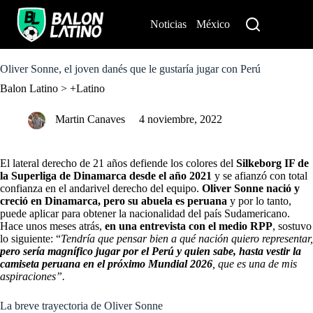
S
k
Noticias
México
Perú
i
p
t
o
Oliver Sonne, el joven danés que le gustaría jugar con Perú
c
Balon Latino
>
+Latino
o
n
t
Martin Canaves
4 noviembre, 2022
e
n
t
El lateral derecho de 21 años defiende los colores del
Silkeborg IF de
la Superliga de Dinamarca desde el año 2021
y se afianzó con total
confianza en el andarivel derecho del equipo.
Oliver Sonne nació y
creció en Dinamarca, pero su abuela es peruana
y por lo tanto,
puede aplicar para obtener la nacionalidad del país Sudamericano.
Hace unos meses atrás,
en una entrevista con el medio RPP
, sostuvo
lo siguiente: “
Tendría que pensar bien a qué nación quiero representar,
pero sería magnífico jugar por el Perú y quien sabe, hasta vestir la
camiseta peruana en el próximo Mundial 2026
, que es una de mis
aspiraciones”.
La breve trayectoria de Oliver Sonne