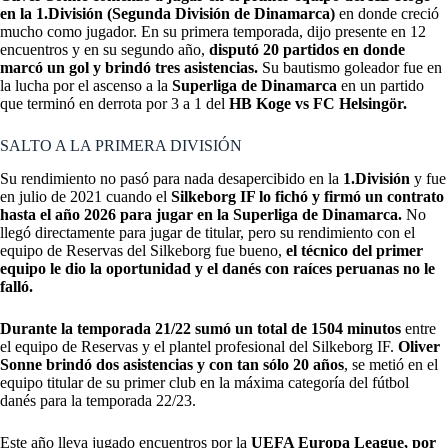
en la 1.División (Segunda División de Dinamarca)
en donde creció
mucho como jugador. En su primera temporada, dijo presente en 12
encuentros y en su segundo año,
disputó 20 partidos en donde
marcó un gol y brindó tres asistencias.
Su bautismo goleador fue en
la lucha por el ascenso a la
Superliga de Dinamarca
en un partido
que terminó en derrota por 3 a 1 del
HB Koge vs FC Helsingör.
SALTO A LA PRIMERA DIVISIÓN
Su rendimiento no pasó para nada desapercibido en la
1.División
y fue
en julio de 2021 cuando el
Silkeborg IF lo fichó y firmó un contrato
hasta el año 2026 para jugar en la Superliga de Dinamarca
.
No
llegó directamente para jugar de titular, pero su rendimiento con el
equipo de Reservas del Silkeborg fue bueno,
el técnico del primer
equipo le dio la oportunidad y el danés con raíces peruanas no le
falló.
Durante la temporada 21/22 sumó un total de 1504 minutos
entre
el equipo de Reservas y el plantel profesional del Silkeborg IF.
Oliver
Sonne brindó dos asistencias y con tan sólo 20 años
, se metió en el
equipo titular de su primer club en la máxima categoría del fútbol
danés para la temporada 22/23.
Este año lleva jugado encuentros por la
UEFA Europa League, por