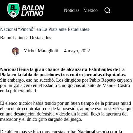
S
k
Noticias
México
Perú
i
p
t
o
Nacional “Pinchó” en La Plata ante Estudiantes
c
Balon Latino
>
Destacados
o
n
t
Michel Maragliotti
4 mayo, 2022
e
n
t
Nacional
tenía la gran chance
de alcanzar a Estudiantes de La
Plata en la tabla de posiciones tras cuatro jornadas disputadas.
Sin embargo, eso no sucedió. Los dirigidos por Pablo Repetto cayeron
por un gol a cero en el Estadio Uno gracias al tanto de Manuel Castro
en la primera mitad.
El elenco tricolor había tenido por un buen tiempo de la primera mitad
el encuentro controlado desde la posesión, aunque eso no sirvió ya que
en una desatención defensiva y desde un lateral, llegó la apertura del
marcador y el único grito sargado del juego.
De ahí en más se hizo muy cuesta arriba;
Nacional seguía con la