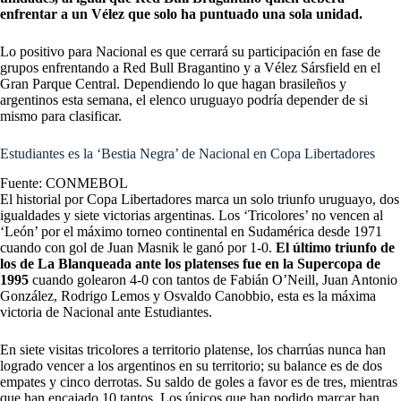
enfrentar a un Vélez que solo ha puntuado una sola unidad.
Lo positivo para Nacional es que cerrará su participación en fase de
grupos enfrentando a Red Bull Bragantino y a Vélez Sársfield en el
Gran Parque Central. Dependiendo lo que hagan brasileños y
argentinos esta semana, el elenco uruguayo podría depender de si
mismo para clasificar.
Estudiantes es la ‘Bestia Negra’ de Nacional en Copa Libertadores
Fuente: CONMEBOL
El historial por Copa Libertadores marca un solo triunfo uruguayo, dos
igualdades y siete victorias argentinas. Los ‘Tricolores’ no vencen al
‘León’ por el máximo torneo continental en Sudamérica desde 1971
cuando con gol de Juan Masnik le ganó por 1-0.
El último triunfo de
los de La Blanqueada ante los platenses fue en la Supercopa de
1995
cuando golearon 4-0 con tantos de Fabián O’Neill, Juan Antonio
González, Rodrigo Lemos y Osvaldo Canobbio, esta es la máxima
victoria de Nacional ante Estudiantes.
En siete visitas tricolores a territorio platense, los charrúas nunca han
logrado vencer a los argentinos en su territorio; su balance es de dos
empates y cinco derrotas. Su saldo de goles a favor es de tres, mientras
que han encajado 10 tantos. Los únicos que han podido marcar han