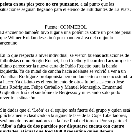
pelota en sus pies pero no era punzante
, a tal punto que las
situaciones seguían llegando para el elenco de Estudiantes de La Plata.
Fuente: CONMEBOL
El encuentro también tuvo lugar a una polémica sobre un posible penal
que Wilmer Roldán desestimó por mano en área del conjunto
argentino.
En lo que respecta a nivel individual, se vieron buenas actuaciones de
futbolistas como Sergio Rochet, Leo Coelho y
Leandro Lozano;
este
último parece ser la nueva carta de Pablo Repetto para la banda
izquierda. Ya de mitad de cancha hacia adelante se volvió a ver a un
Yonathan Rodríguez protagonista pero no tan certero como acostumbra
a hacer. Ya distinto es el rendimiento de otros futbolistas como José
Luis Rodríguez, Felipe Carballo y Manuel Monzeglio. Emmanuel
Gigliotti sufrió del sindróme de Bergessio y ni estando solo pudo
revertir la situación.
Sin dudas que el ‘León’ es el equipo más fuerte del grupo y quien está
prácticamente clasificado a la siguiente fase de la Copa Libertadores,
será uno de los animadores en la fase final del torneo. Por su parte
el
‘Albo’ a falta de dos partidos por disputarse cuenta con cuatro
unidades, al igual que Red Bull Bragantino quien deberá