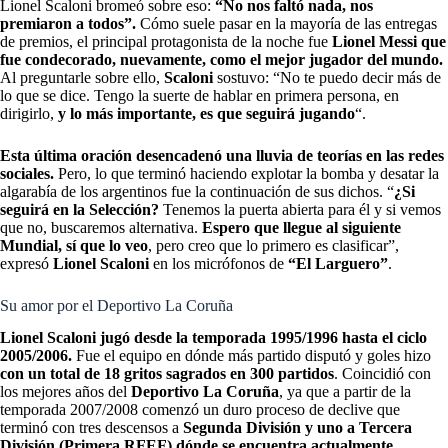
Lionel Scaloni bromeó sobre eso:
“No nos faltó nada, nos
premiaron a todos”.
Cómo suele pasar en la mayoría de las entregas
de premios, el principal protagonista de la noche fue
Lionel Messi que
fue condecorado, nuevamente, como el mejor jugador del mundo.
Al preguntarle sobre ello,
Scaloni
sostuvo: “No te puedo decir más de
lo que se dice. Tengo la suerte de hablar en primera persona, en
dirigirlo,
y lo más importante, es que seguirá jugando
“.
Esta última oración desencadenó una lluvia de teorías en las redes
sociales.
Pero, lo que terminó haciendo explotar la bomba y desatar la
algarabía de los argentinos fue la continuación de sus dichos. “
¿Si
seguirá en la Selección?
Tenemos la puerta abierta para él y si vemos
que no, buscaremos alternativa.
Espero que llegue al siguiente
Mundial, sí que lo veo
, pero creo que lo primero es clasificar”,
expresó
Lionel Scaloni
en los micrófonos de
“El Larguero”
.
Su amor por el Deportivo La Coruña
Lionel Scaloni jugó desde la temporada 1995/1996 hasta el ciclo
2005/2006.
Fue el equipo en dónde más partido disputó y goles hizo
con un total de 18 gritos sagrados en 300 partidos
.
Coincidió con
los mejores años del
Deportivo La Coruña
, ya que a partir de la
temporada 2007/2008 comenzó un duro proceso de declive que
terminó con tres descensos a
Segunda División y uno a Tercera
División (Primera RFEF) dónde se encuentra actualmente.