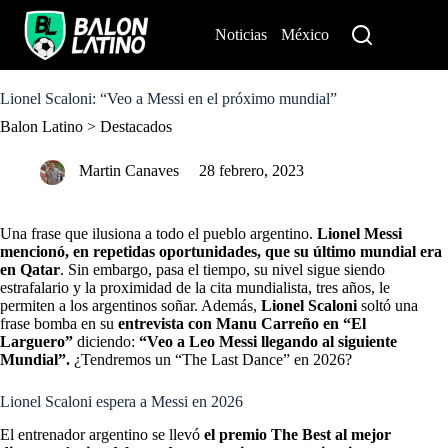
S
k
Noticias
México
Perú
i
p
t
o
Lionel Scaloni: “Veo a Messi en el próximo mundial”
c
Balon Latino
>
Destacados
o
n
t
Martin Canaves
28 febrero, 2023
e
n
t
Una frase que ilusiona a todo el pueblo argentino.
Lionel Messi
mencionó, en repetidas oportunidades, que su último mundial era
en Qatar
. Sin embargo, pasa el tiempo, su nivel sigue siendo
estrafalario y la proximidad de la cita mundialista, tres años, le
permiten a los argentinos soñar. Además,
Lionel Scaloni
soltó una
frase bomba en su
entrevista con Manu Carreño en “El
Larguero”
diciendo:
“Veo a Leo Messi llegando al siguiente
Mundial”.
¿Tendremos un “The Last Dance” en 2026?
Lionel Scaloni espera a Messi en 2026
El entrenador argentino se llevó
el premio The Best al mejor