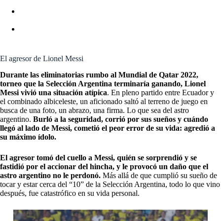
PSG: EL TRUCO DE ACHRAF HAKIMI PARA NO
DEJARLE NADA A HIBA ABOUK
PSG: LOS DICHOS DE KYLIAN MBAPPÉ QUE
DEFINEN EL FUTURO DE LIONEL MESSI
El agresor de Lionel Messi
Durante las eliminatorias rumbo al Mundial de Qatar 2022,
torneo que la Selección Argentina terminaría ganando, Lionel
Messi vivió una situación atípica
. En pleno partido entre Ecuador y
el combinado albiceleste, un aficionado saltó al terreno de juego en
busca de una foto, un abrazo, una firma. Lo que sea del astro
argentino.
Burló a la seguridad, corrió por sus sueños y cuándo
llegó al lado de Messi, cometió el peor error de su vida: agredió a
su máximo ídolo.
El agresor tomó del cuello a Messi, quién se sorprendió y se
fastidió por el accionar del hincha, y le provocó un daño que el
astro argentino no le perdonó.
Más allá de que cumplió su sueño de
tocar y estar cerca del “10” de la Selección Argentina, todo lo que vino
después, fue catastrófico en su vida personal.