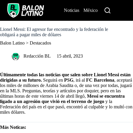
S
k
Noticias
México
Perú
i
p
t
o
Lionel Messi: El agresor fue encontrado y la federación le
c
obligará a pagar miles de dólares
o
Balon Latino
>
Destacados
n
t
e
Redacción BL
15 abril, 2023
n
t
Últimamente todas las noticias que salen sobre Lionel Messi están
dirigidas a su futuro.
Seguirá en
PSG
, irá al
FC Barcelona
, aceptará
los miles de millones de Arabia Saudita o, de una vez por todas, jugará
en la MLS. Preguntas, teorías y artículos por doquier, pero en las
últimas horas de este viernes 14 de abril llegó,
Messi se encuentra
ligado a un agresión que vivió en el terreno de juego
y la
Federación del país en el que pasó, encontró al culpable y lo multó con
miles dólares.
Más Noticas: