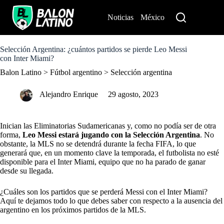
S
k
Noticias
México
Perú
i
p
t
o
Selección Argentina: ¿cuántos partidos se pierde Leo Messi
c
con Inter Miami?
o
Balon Latino
>
Fútbol argentino
>
Selección argentina
n
t
e
Alejandro Enrique
29 agosto, 2023
n
t
Inician las Eliminatorias Sudamericanas y, como no podía ser de otra
forma,
Leo Messi estará jugando con la
Selección Argentina
. No
obstante, la MLS no se detendrá durante la fecha FIFA, lo que
generará que, en un momento clave la temporada, el futbolista no esté
disponible para el
Inter Miami
, equipo que no ha parado de ganar
desde su llegada.
¿Cuáles son los partidos que se perderá Messi con el
Inter Miami
?
Aquí te dejamos todo lo que debes saber con respecto a la ausencia del
argentino en los próximos partidos de la MLS.