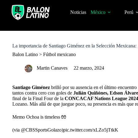
S
k
Noticias
México
Perú
i
p
t
o
c
o
La importancia de Santiago Giménez en la Selección Mexicana: ¿
n
t
Balon Latino
>
Fútbol mexicano
e
n
Martin Canaves
22 marzo, 2024
t
Santiago Giménez
brilló por su ausencia en el último encuentro 
tantos contra cero con goles de
Julián Quiñónes, Edson Álvare
final de la Final Four de la
CONCACAF Nations League 202
Lozano. Más allá de que juegue poco, su presencia es más que r
Memo Ochoa is timeless 🧤
(via
@CBSSportsGolazo
)
pic.twitter.com/xLZo5jTtkK