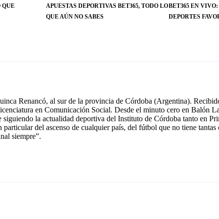
O QUE
APUESTAS DEPORTIVAS BET365, TODO LO
BET365 EN VIVO:
QUE AÚN NO SABES
DEPORTES FAVO
inca Renancó, al sur de la provincia de Córdoba (Argentina). Recibido
icenciatura en Comunicación Social. Desde el minuto cero en Balón La
e siguiendo la actualidad deportiva del Instituto de Córdoba tanto en 
n particular del ascenso de cualquier país, del fútbol que no tiene tant
inal siempre”.