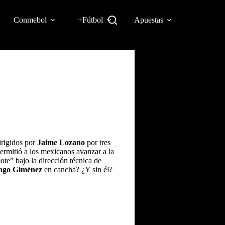
Conmebol
+Fútbol
Apuestas
irigidos por
Jaime Lozano
por tres
 permitió a los mexicanos avanzar a la
ote” bajo la dirección técnica de
iago Giménez
en cancha? ¿Y sin él?