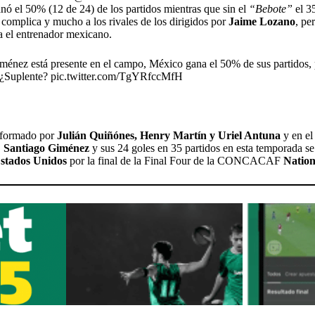
nó el 50% (12 de 24) de los partidos mientras que sin el
“Bebote”
el 3
 complica y mucho a los rivales de los dirigidos por
Jaime Lozano
, pe
ra el entrenador mexicano.
ménez está presente en el campo, México gana el 50% de sus partidos, 
. ¿Suplente?
pic.twitter.com/TgYRfccMfH
nformado por
Julián Quiñónes, Henry Martín y Uriel Antuna
y en e
.
Santiago Giménez
y sus 24 goles en 35 partidos en esta temporada se
stados Unidos
por la final de la Final Four de la CONCACAF
Nation