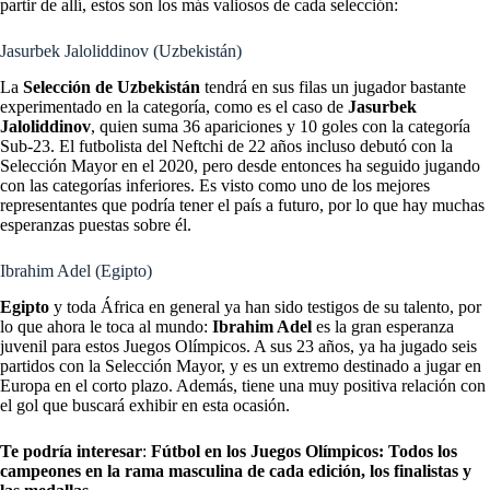
partir de allí, estos son los más valiosos de cada selección:
Jasurbek Jaloliddinov (Uzbekistán)
La
Selección de Uzbekistán
tendrá en sus filas un jugador bastante
experimentado en la categoría, como es el caso de
Jasurbek
Jaloliddinov
, quien suma 36 apariciones y 10 goles con la categoría
Sub-23. El futbolista del Neftchi de 22 años incluso debutó con la
Selección Mayor en el 2020, pero desde entonces ha seguido jugando
con las categorías inferiores. Es visto como uno de los mejores
representantes que podría tener el país a futuro, por lo que hay muchas
esperanzas puestas sobre él.
Ibrahim Adel (Egipto)
Egipto
y toda África en general ya han sido testigos de su talento, por
lo que ahora le toca al mundo:
Ibrahim Adel
es la gran esperanza
juvenil para estos Juegos Olímpicos. A sus 23 años, ya ha jugado seis
partidos con la Selección Mayor, y es un extremo destinado a jugar en
Europa en el corto plazo. Además, tiene una muy positiva relación con
el gol que buscará exhibir en esta ocasión.
Te podría interesar
:
Fútbol en los Juegos Olímpicos: Todos los
campeones en la rama masculina de cada edición, los finalistas y