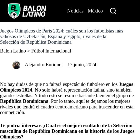
S
k
Noticias
México
Perú
i
p
t
o
Juegos Olímpicos de París 2024: cuáles son los futbolistas más
c
valiosos de Uzbekistán, España y Egipto, rivales de la
o
Selección de República Dominicana
n
Balon Latino
>
Fútbol Internacional
t
e
n
Alejandro Enrique
17 junio, 2024
t
No hay dudas de que no faltará espectáculo futbolero en los
Juegos
Olímpicos 2024
. No solo habrá representación latina, sino también
grandes estrellas. Y todo esto se resume bastante bien en el grupo de
República Dominicana
. Por lo tanto, aquí te dejamos los mejores
rivales que tendrá el cuadro centroamericano para trascender en esta
competición.
Te podría interesar
:
¿Cuál es el mejor resultado de la Selección
masculina de República Dominicana en la historia de los Juegos
Olímpicos?