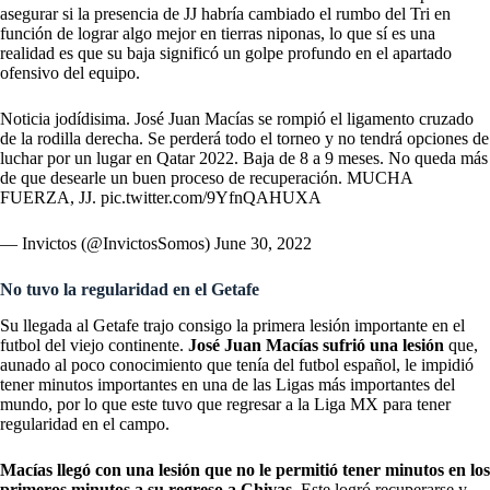
asegurar si la presencia de JJ habría cambiado el rumbo del Tri en
función de lograr algo mejor en tierras niponas, lo que sí es una
realidad es que su baja significó un golpe profundo en el apartado
ofensivo del equipo.
Noticia jodídisima. José Juan Macías se rompió el ligamento cruzado
de la rodilla derecha. Se perderá todo el torneo y no tendrá opciones de
luchar por un lugar en Qatar 2022. Baja de 8 a 9 meses. No queda más
de que desearle un buen proceso de recuperación. MUCHA
FUERZA, JJ.
pic.twitter.com/9YfnQAHUXA
— Invictos (@InvictosSomos)
June 30, 2022
No tuvo la regularidad en el Getafe
Su llegada al Getafe trajo consigo la primera lesión importante en el
futbol del viejo continente.
José Juan Macías sufrió una lesión
que,
aunado al poco conocimiento que tenía del futbol español, le impidió
tener minutos importantes en una de las Ligas más importantes del
mundo, por lo que este tuvo que regresar a la Liga MX para tener
regularidad en el campo.
Macías llegó con una lesión que no le permitió tener minutos en los
primeros minutos a su regreso a Chivas.
Este logró recuperarse y