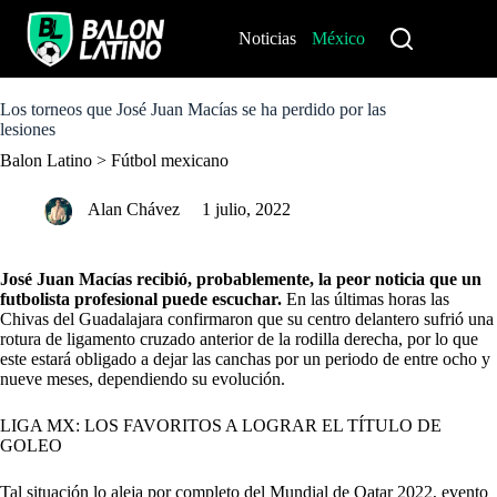
S
k
Noticias
México
Perú
i
p
t
o
Los torneos que José Juan Macías se ha perdido por las
c
lesiones
o
Balon Latino
>
Fútbol mexicano
n
t
e
Alan Chávez
1 julio, 2022
n
t
José Juan Macías recibió, probablemente, la peor noticia que un
futbolista profesional puede escuchar.
En las últimas horas las
Chivas
del Guadalajara confirmaron que su centro delantero sufrió una
rotura de ligamento cruzado anterior de la rodilla derecha, por lo que
este estará obligado a dejar las canchas por un periodo de entre ocho y
nueve meses, dependiendo su evolución.
LIGA MX: LOS FAVORITOS A LOGRAR EL TÍTULO DE
GOLEO
Tal situación lo aleja por completo del Mundial de Qatar 2022, evento