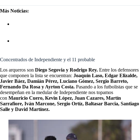
Más Noticias:
INDEPENDIENTE: NADIE QUIERE SER EL
ENTRENADOR, PERO ESTOS SERÍAN LOS TRES
POSIBLES
INDEPENDIENTE: INÉDITO, UN INFLUENCER SE
OFRECE A PAGAR LA DEUDA DEL CLUB
Concentrados de Independiente y el 11 probable
Los arqueros son
Diego Segovia y Rodrigo Rey.
Entre los defensores
que componen la lista se encuentran:
Joaquín Laso, Edgar Elizalde,
Javier Báez, Damián Pérez, Luciano Gómez, Sergio Barreto,
Fernando Da Rosa y Ayrton Costa.
Pasando a los futbolistas que se
desempeñan en la medular de Independiente nos topamos
con
Mauricio Cuero, Kevin López, Juan Cazares, Martín
Sarrafiore, Iván Marcone, Sergio Ortíz, Baltasar Barcia, Santiago
Salle y David Martínez.