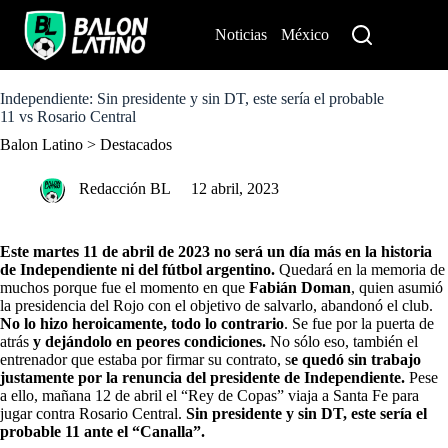
S
k
Noticias
México
Perú
i
p
t
o
Independiente: Sin presidente y sin DT, este sería el probable
c
11 vs Rosario Central
o
Balon Latino
>
Destacados
n
t
e
Redacción BL
12 abril, 2023
n
t
Este martes 11 de abril de 2023 no será un día más en la historia
de Independiente ni del fútbol argentino.
Quedará en la memoria de
muchos porque fue el momento en que
Fabián Doman
, quien asumió
la presidencia del Rojo con el objetivo de salvarlo, abandonó el club.
No lo hizo heroicamente, todo lo contrario
. Se fue por la puerta de
atrás
y dejándolo en peores condiciones.
No sólo eso, también el
entrenador que estaba por firmar su contrato, s
e quedó sin trabajo
justamente por la renuncia del presidente de Independiente.
Pese
a ello, mañana 12 de abril el “Rey de Copas” viaja a Santa Fe para
jugar contra Rosario Central.
Sin presidente y sin DT, este sería el
probable 11 ante el “Canalla”.