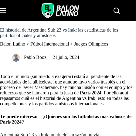
S
k
Menu
i
p
t
o
El historial de Argentina Sub 23 vs Irak: las estadísticas de los
c
partidos oficiales y amistosos
o
Balon Latino
>
Fútbol Internacional
>
Juegos Olímpicos
n
t
e
Pablo Booz
21 julio, 2024
n
t
Todo el mundo (sin miedo a exagerar) estará al pendiente de las
actividades de la albiceleste, que aunque tuvo varios traspiés en el
proceso de Javier Mascherano, hay mucha ilusión con el equipo y los
refuerzos que se llamaron para la justa de
París 2024.
Por ello aquí
repasamos cuál es el historial de Argentina vs Irak, esto en todas las
competiciones y los partidos amistosos internacionales.
Te puede interesar – ¿Quiénes son los futbolistas más valiosos de
París 2024?
Argentina Sub 23 vs Irak: un duelo sin sazón previa