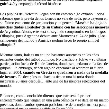
goleó 4-0
y emparejó el récord histórico.
Los pupilos del ‘Jefecito’ llegan con un entorno algo extraño. Todos
sabemos que la previa de los torneos no vale de nada, pero cayeron en
su último encuentro de preparación y en general
‘Masche’ ha dejado
muchas dudas alrededor de su trabajo con las selecciones menores
de Argentina. Ahora, este será su segundo compromiso en los Juegos
Olímpios, pues Argentina debuta ante Marruecos el 24 de julio. ¿Los
campeones del mundo y América podrán hacer lo propio al nivel
olímpico?
Mientras tanto, Irak es un equipo bastantes ausencias en los años
recientes dentro del fútbol olímpico. No clasificó a Tokyo y su última
participación fue la de Río de Janeiro, donde se quedaron en la fase de
grupos. Sin embargo, tienen algo de esperanza al recordar su cuarto
lugar en 2004,
cuando en Grecia se quedaron a nada de la medalla
de bronce.
Es decir, los muchachos tienen una historia dónde
inspirarse 20 años después… ante una de las mejores selecciones del
mundo.
Entonces, como conclusión diremos que este será el primer
enfrentamiento que tengan en una justa olímpica y se dará en un marco
precioso, donde ambos querrán posicionarse de la mejor manera para
encontrar el mejor rumbo posible en
París 2024.