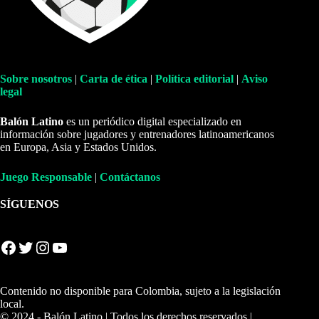
Sobre nosotros
|
Carta de ética
|
Política editorial
|
Aviso
legal
Balón Latino
es un periódico digital especializado en
información sobre jugadores y entrenadores latinoamericanos
en Europa, Asia y Estados Unidos.
Juego Responsable
|
Contáctanos
SÍGUENOS
Facebook
Twitter
Instagram
YouTube
Contenido no disponible para Colombia, sujeto a la legislación
local.
© 2024 - Balón Latino | Todos los derechos reservados |