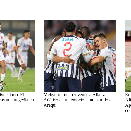
versitario: El
Melgar remonta y vence a Alianza
Ent
ras una tragedia en
Atlético en un emocionante partido en
Ali
Arequi
Ape
com