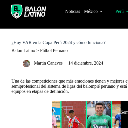
S
k
Noticias
México
Perú
i
p
t
o
c
o
¿Hay VAR en la Copa Perú 2024 y cómo funciona?
n
t
Balon Latino
>
Fútbol Peruano
e
n
Martin Canaves
14 diciembre, 2024
t
Una de las competiciones que más emociones tienen y mejores epi
semiprofesional del sistema de ligas del balompié peruano y est
equipos en etapas de definición.
Semi