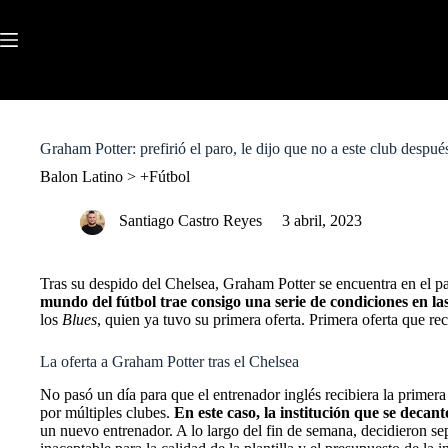
S
k
i
p
t
o
c
o
Graham Potter: prefirió el paro, le dijo que no a este club despué
n
t
Balon Latino
>
+Fútbol
e
n
Santiago Castro Reyes
3 abril, 2023
t
Tras su despido del Chelsea,
Graham Potter
se encuentra en el pa
mundo del fútbol trae consigo una serie de condiciones en las
los
Blues
, quien ya tuvo su primera oferta. Primera oferta que re
La oferta a Graham Potter tras el Chelsea
No pasó un día para que el entrenador inglés recibiera la primera
por múltiples clubes.
En este caso, la institución que se decantó
un nuevo entrenador.
A lo largo del fin de semana, decidieron 