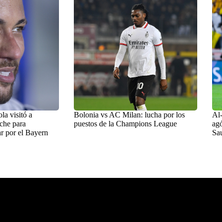
a visitó a
Bolonia vs AC Milan: lucha por los
Al-
che para
puestos de la Champions League
agó
r por el Bayern
Sa