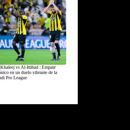
Khaleej vs Al-Ittihad : Empate
nico en un duelo vibrante de la
udi Pro League