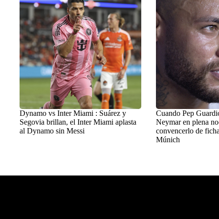
Dynamo vs Inter Miami : Suárez y
Cuando Pep Guardiol
Segovia brillan, el Inter Miami aplasta
Neymar en plena no
al Dynamo sin Messi
convencerlo de ficha
Múnich
Balon Latino
>
+Fútbol