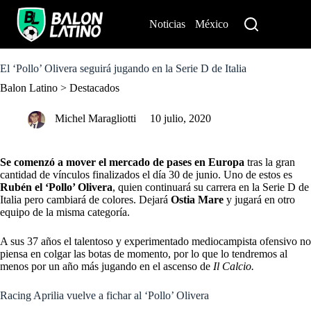
S
k
Noticias
México
Perú
i
p
t
o
El ‘Pollo’ Olivera seguirá jugando en la Serie D de Italia
c
Balon Latino
>
Destacados
o
n
t
Michel Maragliotti
10 julio, 2020
e
n
t
Se comenzó a mover el mercado de pases en Europa
tras la gran
cantidad de vínculos finalizados el día 30 de junio. Uno de estos es
Rubén el ‘Pollo’ Olivera
, quien continuará su carrera en la Serie D de
Italia pero cambiará de colores. Dejará
Ostia Mare
y jugará en otro
equipo de la misma categoría.
A sus 37 años el talentoso y experimentado mediocampista ofensivo no
piensa en colgar las botas de momento, por lo que lo tendremos al
menos por un año más jugando en el ascenso de
Il Calcio.
Racing Aprilia vuelve a fichar al ‘Pollo’ Olivera