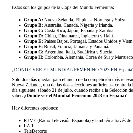
Estos son los grupos de la Copa del Mundo Femenina:
Grupo A:
Nueva Zelanda, Filipinas, Noruega y Suiza.
Grupo B:
Australia, Canadá, Nigeria y Irlanda.
Grupo C:
Costa Rica, Japón, España y Zambia.
Grupo D:
China, Dinamarca, Inglaterra y Haití.
Grupo E:
Países Bajos, Portugal, Estados Unidos y Viet
Grupo F:
Brasil, Francia, Jamaica y Panamá.
Grupo G:
Argentina, Italia, Sudáfrica y Suecia.
Grupo H:
Colombia, Alemania, Corea de Sur y Marrueco
¿DÓNDE VER EL MUNDIAL FEMENINO 2023 EN España
Sólo dos días quedan para el inicio de la competición más relev
Nueva Zelanda, una de las dos selecciones anfitrionas, contra la
día siguiente, sábado 21 de julio, cuando reciba a la Selección
saber:
¿Dónde ver el Mundial Femenino 2023 en España?
Hay diferentes opciones:
RTVE (Radio Televisión Española) y también a través de R
LA 1
TeleDeporte