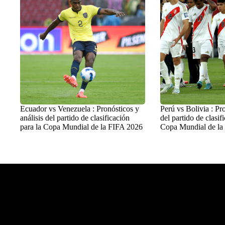
Ecuador vs Venezuela : Pronósticos y
Perú vs Bolivia : Pro
análisis del partido de clasificación
del partido de clasif
para la Copa Mundial de la FIFA 2026
Copa Mundial de la
Balon Latino
>
Fútbol Internacional