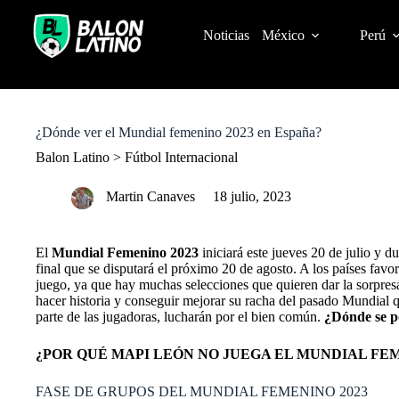
S
k
Noticias
México
Perú
i
p
t
o
c
o
¿Dónde ver el Mundial femenino 2023 en España?
n
t
Balon Latino
>
Fútbol Internacional
e
n
Martin Canaves
18 julio, 2023
t
El
Mundial Femenino 2023
iniciará este jueves 20 de julio y 
final que se disputará el próximo 20 de agosto. A los países favor
juego, ya que hay muchas selecciones que quieren dar la sorpresa
hacer historia y conseguir mejorar su racha del pasado Mundial q
parte de las jugadoras, lucharán por el bien común.
¿Dónde se p
¿POR QUÉ MAPI LEÓN NO JUEGA EL MUNDIAL FEM
FASE DE GRUPOS DEL MUNDIAL FEMENINO 2023