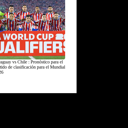
aguay vs Chile : Pronóstico para el
tido de clasificación para el Mundial
26