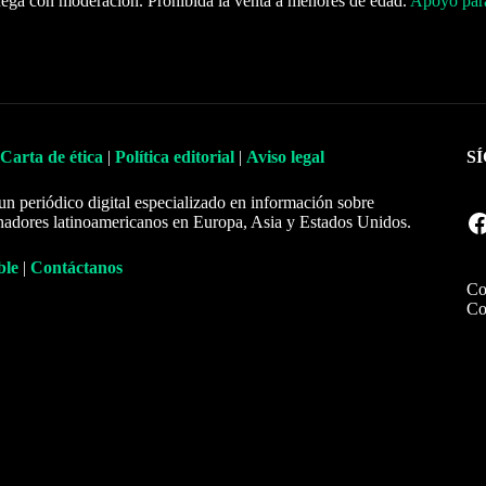
ega con moderación. Prohibida la venta a menores de edad.
Apoyo para
Carta de ética
|
Política editorial
|
Aviso legal
S
un periódico digital especializado en información sobre
Facebook
nadores latinoamericanos en Europa, Asia y Estados Unidos.
ble
|
Contáctanos
Co
Co