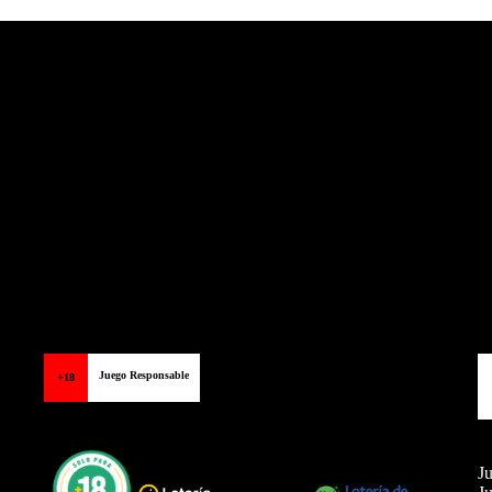
Balon Latino
>
Fútbol argentino
Juego Responsable
+18
Ju