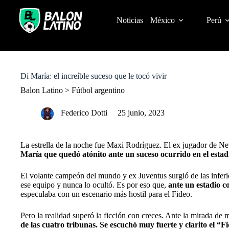
S
k
Noticias
México
Perú
i
p
t
o
c
o
Di María: el increíble suceso que le tocó vivir
n
t
Balon Latino
>
Fútbol argentino
e
n
Federico Dotti
25 junio, 2023
t
La estrella de la noche fue Maxi Rodríguez. El ex jugador de New
María que quedó atónito ante un suceso ocurrido en el estad
El volante campeón del mundo y ex Juventus surgió de las inferi
ese equipo y nunca lo ocultó. Es por eso que,
ante un estadio c
especulaba con un escenario más hostil para el Fideo.
Pero la realidad superó la ficción con creces. Ante la mirada de
de las cuatro tribunas. Se escuchó muy fuerte y clarito el “