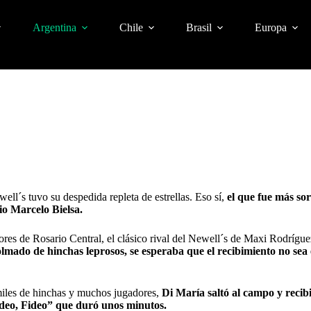
Argentina
Chile
Brasil
Europa
ell´s tuvo su despedida repleta de estrellas. Eso sí,
el que fue más so
io Marcelo Bielsa.
ores de Rosario Central, el clásico rival del Newell´s de Maxi Rodrígu
olmado de hinchas leprosos, se esperaba que el recibimiento no sea 
 miles de hinchas y muchos jugadores,
Di María saltó al campo
y recib
Fideo, Fideo” que duró unos minutos.