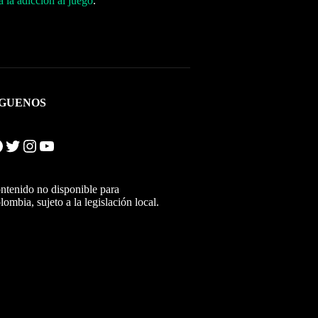
 la adicción al juego
.
ÍGUENOS
Twitter
Instagram
YouTube
ntenido no disponible para
lombia, sujeto a la legislación local.