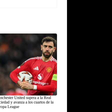
chester United supera a la Real
iedad y avanza a los cuartos de la
ropa League