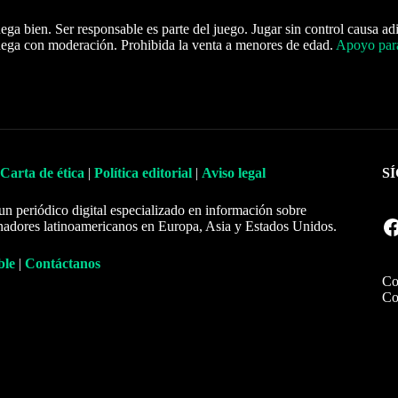
ega bien. Ser responsable es parte del juego. Jugar sin control causa ad
ega con moderación. Prohibida la venta a menores de edad.
Apoyo para
Carta de ética
|
Política editorial
|
Aviso legal
S
un periódico digital especializado en información sobre
Facebook
nadores latinoamericanos en Europa, Asia y Estados Unidos.
ble
|
Contáctanos
Co
Co