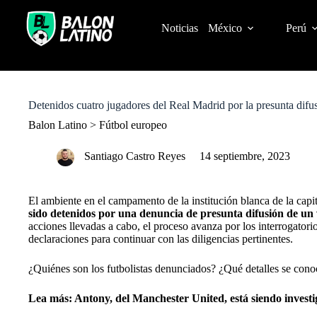
S
k
Noticias
México
Perú
i
p
t
o
c
o
Detenidos cuatro jugadores del Real Madrid por la presunta difu
n
t
Balon Latino
>
Fútbol europeo
e
n
Santiago Castro Reyes
14 septiembre, 2023
t
El ambiente en el campamento de la
institución blanca
de la capi
sido detenidos por una denuncia de presunta difusión de un 
acciones llevadas a cabo, el proceso avanza por los interrogator
declaraciones para continuar con las diligencias pertinentes.
¿Quiénes son los futbolistas denunciados? ¿Qué detalles se cono
Lea más: Antony, del Manchester United, está siendo investi