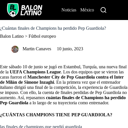
S
k
Noticias
México
Perú
i
p
t
o
¿Cuántas finales de Champions ha perdido Pep Guardiola?
c
Balon Latino
>
Fútbol europeo
o
n
t
Martin Canaves
10 junio, 2023
e
n
t
Este sábado 10 de junio se jugó en Estambul, Turquía, una nueva final
de la
UEFA Champions League
. Los dos equipos que se vieron las
caras fueron el
Manchester City
de Pep Guardiola contra el Inter
de Milán de Simone Inzaghi
. En la primera vez que el entrenador
italiano dirigió una final de la competición, la experiencia de Guardiola
se impuso. Con ello, la cuenta de finales perdidas de Pep Guardiola no
aumento. Así, repasamos
cuántas finales de Champions ha perdido
Pep Guardiola
a lo largo de su trayectoria como entrenador.
¿CUÁNTAS CHAMPIONS TIENE PEP GUARDIOLA?
las finales de champions que perdió guardiola